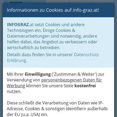
Toggle navi
Suche
Login
Menü
Informationen zu Cookies auf info-graz.at!
Home
Branchen
Dienstleistungen
INFOGRAZ
.at setzt Cookies und andere
Beratung - von Unternehmensberatung bis zur Lebensberatung
Technologien ein. Einige Cookies &
Finanzierungsberater - Anlageberater
Datenverarbeitungen sind notwendig, andere
Fides Versicherung &
Nav
helfen dabei, das Angebot zu verbessern oder
wirtschaftlich zu betreiben.
Finanzberatung GmbH
Details dazu finden Sie in unserer
Datenschutz
Plüddemanngasse 67 a, 8010 Graz
Erklärung
.
+43 316 481 199
+43 316 481 199 - 18
Mit Ihrer
Einwilligung
('Zustimmen & Weiter') zur
Verwendung von
personenbezogenen Daten für
Werbung
können Sie unsere Seite
kostenfrei
nutzen.
Karte
Diese schließt die Verarbeitung von Daten wie IP-
Adresse, Cookies & sonstigen Identifiern außerhalb
Karte anzeigen
der EU (u.a. USA) ein.