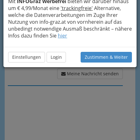
Meine Nachricht
Mit
INFOGraz Werbefrei
bieten wir darüber hinaus
um € 4,99/Monat eine
'trackingfreie'
Alternative,
welche die Datenverarbeitungen im Zuge Ihrer
Nutzung von info-graz.at von vornherein auf das
unbedingt notwendige Ausmaß beschränkt – nähere
Infos dazu finden Sie
hier
Einstellungen
Login
Zustimmen & Weiter
Meine Nachricht senden