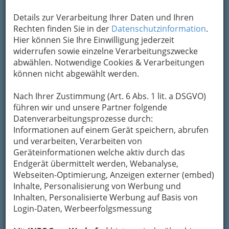
Kontaktaufnahme
Details zur Verarbeitung Ihrer Daten und Ihren
Um die Info-Graz Firmen
Rechten finden Sie in der
Datenschutzinformation
vor Spam-Mails zu
.
bewahren
Hier können Sie Ihre Einwilligung jederzeit
, verwenden wir an dieser Stelle zur
Übermittlung Ihrer Nachricht ein sicheres
widerrufen sowie einzelne Verarbeitungszwecke
Formular. Ihre Nachricht wird nach dem
abwählen. Notwendige Cookies & Verarbeitungen
Absenden umgehend per Mail an das
können nicht abgewählt werden.
Unternehmen Fides Versicherung &
Finanzberatung GmbH weitergeleitet.
Nach Ihrer Zustimmung (Art. 6 Abs. 1 lit. a DSGVO)
führen wir und unsere Partner folgende
Mein Name
Datenverarbeitungsprozesse durch:
Informationen auf einem Gerät speichern, abrufen
und verarbeiten, Verarbeiten von
Meine Email Adresse
Geräteinformationen welche aktiv durch das
Endgerät übermittelt werden, Webanalyse,
Webseiten-Optimierung, Anzeigen externer (embed)
Inhalte, Personalisierung von Werbung und
Mein Betreff
Inhalten, Personalisierte Werbung auf Basis von
Login-Daten, Werbeerfolgsmessung