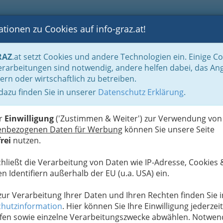
tionen zu Cookies auf info-graz.at!
B
F
G
B
GEN
LOGS
OTOS
ASTRONOMIE
RANCHEN
RAZ
.at setzt Cookies und andere Technologien ein. Einige C
os - Schönheit und Pflege
rarbeitungen sind notwendig, andere helfen dabei, das An
ern oder wirtschaftlich zu betreiben.
eluxe
 dazu finden Sie in unserer
Datenschutz Erklärung
.
N
er
Einwilligung
('Zustimmen & Weiter') zur Verwendung von
enbezogenen Daten für Werbung
können Sie unsere Seite
rei
nutzen.
chließt die Verarbeitung von Daten wie IP-Adresse, Cookies 
n Identifiern außerhalb der EU (u.a. USA) ein.
 zur Verarbeitung Ihrer Daten und Ihren Rechten finden Sie i
hutzinformation
. Hier können Sie Ihre Einwilligung jederzeit
fen sowie einzelne Verarbeitungszwecke abwählen. Notwen