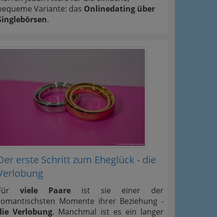
bequeme Variante: das
Onlinedating über
Singlebörsen
.
Der erste Schritt zum Eheglück - die
Verlobung
Für
viele Paare
ist sie einer der
romantischsten Momente ihrer Beziehung -
die Verlobung
. Manchmal ist es ein langer