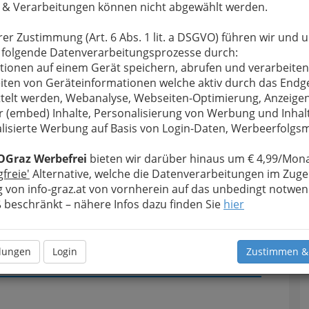
 & Verarbeitungen können nicht abgewählt werden.
u bewahren
, verwenden wir an dieser Stelle zur
rer Zustimmung (Art. 6 Abs. 1 lit. a DSGVO) führen wir und 
Formular. Ihre Nachricht wird nach dem Absenden
 folgende Datenverarbeitungsprozesse durch:
Zechner - Nails - Deluxe weitergeleitet.
tionen auf einem Gerät speichern, abrufen und verarbeiten
iten von Geräteinformationen welche aktiv durch das Endg
Meine Nachricht
telt werden, Webanalyse, Webseiten-Optimierung, Anzeige
r (embed) Inhalte, Personalisierung von Werbung und Inhal
lisierte Werbung auf Basis von Login-Daten, Werbeerfolg
OGraz Werbefrei
bieten wir darüber hinaus um € 4,99/Mona
gfreie'
Alternative, welche die Datenverarbeitungen im Zuge
 von info-graz.at von vornherein auf das unbedingt notwen
beschränkt – nähere Infos dazu finden Sie
hier
Meine Nachricht senden
llungen
Login
Zustimmen &