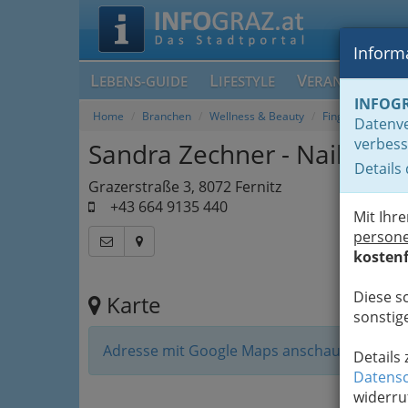
Informa
L
L
V
EBENS-GUIDE
IFESTYLE
ERANSTALTUN
INFOG
Home
Branchen
Wellness & Beauty
Fingernagelstudi
Datenve
verbess
Sandra Zechner - Nails - D
Details
Grazerstraße 3, 8072 Fernitz
+43 664 9135 440
Mit Ihr
person
kostenf
Diese s
Karte
sonstige
Adresse mit Google Maps anschauen
Details
Datensc
widerru