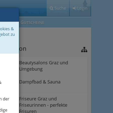
Suche
Login
M
G
EIN IG
UTSCHEINE
ookies &
gebot zu
avigation
Beautysalons Graz und
Umgebung
Dampfbad & Sauna
&
Friseure Graz und
n der
Friseurinnen - perfekte
dige
Frisuren