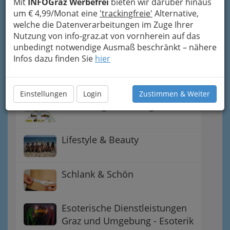
Mit
INFOGraz Werbefrei
bieten wir darüber hinaus
um € 4,99/Monat eine
'trackingfreie'
Alternative,
Dampfbad & Sauna
welche die Datenverarbeitungen im Zuge Ihrer
Nutzung von info-graz.at von vornherein auf das
unbedingt notwendige Ausmaß beschränkt – nähere
Friseure Graz und
Infos dazu finden Sie
hier
Friseurinnen - perfekte
Frisuren
Einstellungen
Login
Zustimmen & Weiter
Ernährungs-Beratung
Lifestyle & Beauty
Schlank & Schön
Esoterische Dienstleistungen
Graz und Umgebung - Esoterik