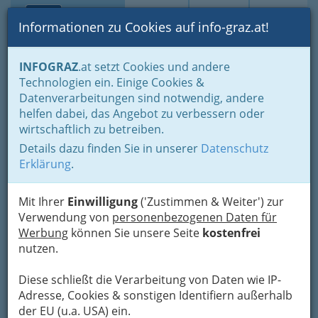
Toggle navi
Suche
Login
Menü
Informationen zu Cookies auf info-graz.at!
Home
Branchen
Wellness & Beauty
INFOGRAZ
.at setzt Cookies und andere
Fingernagelstudios - Schönheit und Pflege
Technologien ein. Einige Cookies &
Beatrix Gulyas
Datenverarbeitungen sind notwendig, andere
Nav
helfen dabei, das Angebot zu verbessern oder
Berghofstraße 11, 8054 Seiersberg
wirtschaftlich zu betreiben.
Details dazu finden Sie in unserer
Datenschutz
Erklärung
.
Karte
Mit Ihrer
Einwilligung
('Zustimmen & Weiter') zur
Verwendung von
personenbezogenen Daten für
Werbung
können Sie unsere Seite
kostenfrei
Adresse mit Google Maps anschauen
nutzen.
Diese schließt die Verarbeitung von Daten wie IP-
Adresse, Cookies & sonstigen Identifiern außerhalb
der EU (u.a. USA) ein.