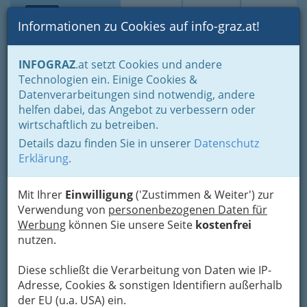
Toggle navi
Suche
Login
Menü
Informationen zu Cookies auf info-graz.at!
Home
Fotos
INFOGRAZ
.at setzt Cookies und andere
Jänner bis Dezember - nach Monaten und Halbjahren gruppiert
Technologien ein. Einige Cookies &
Erstes Halbjahr 2017
Datenverarbeitungen sind notwendig, andere
helfen dabei, das Angebot zu verbessern oder
‚Bonjour Madame‘ im
wirtschaftlich zu betreiben.
Künstlerhaus Graz
Details dazu finden Sie in unserer
Datenschutz
Erklärung
.
Größere Bilder oder Fotos ohne Logo
Lesen Sie bitte die Bedingungen "Attribution-
Mit Ihrer
Einwilligung
('Zustimmen & Weiter') zur
NonCommercial-NoDerivatives 4.0 International"
Verwendung von
personenbezogenen Daten für
(
CC BY-NC-ND 4.0
) und vor allem auch die
Werbung
können Sie unsere Seite
kostenfrei
Ausnahmen dazu
!
nutzen.
Previous
Next
Diese schließt die Verarbeitung von Daten wie IP-
Adresse, Cookies & sonstigen Identifiern außerhalb
der EU (u.a. USA) ein.