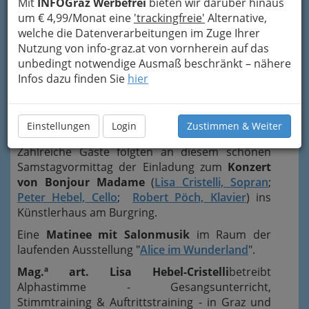
Mit
INFOGraz Werbefrei
bieten wir darüber hinaus
um € 4,99/Monat eine
'trackingfreie'
Alternative,
welche die Datenverarbeitungen im Zuge Ihrer
Nutzung von info-graz.at von vornherein auf das
unbedingt notwendige Ausmaß beschränkt – nähere
Infos dazu finden Sie
hier
Einstellungen
Login
Zustimmen & Weiter
Zahlreiche Gäste folgten an diesem schönen
Samstagvormittag der Einladung zum
Konzert
von Bonjour Madame
(
Lisa Cristelli, Sopran
;
Peter Hebel, Cello
;
Robert Pöch, Klavier
) ins
Künstlerhaus am Burgring.
Eine
Matinee mit Salonmusik
im Raum der
laufenden Ausstellung "
Alice im Wunderland
".
Mag.ª art. Lisa Hebel-Cristelli
betreibt
Alphastimme - Gesangsunterricht,
Stimmtraining & Auftrittstraining - in Graz und