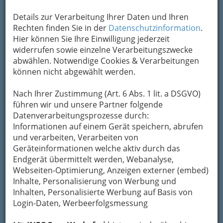
Details zur Verarbeitung Ihrer Daten und Ihren
Rechten finden Sie in der
Datenschutzinformation
.
Hier können Sie Ihre Einwilligung jederzeit
widerrufen sowie einzelne Verarbeitungszwecke
abwählen. Notwendige Cookies & Verarbeitungen
können nicht abgewählt werden.
Matinee mit Salonmusik im Künstlerhaus: ‚Bonjour Madame‘
Nach Ihrer Zustimmung (Art. 6 Abs. 1 lit. a DSGVO)
(Lisa Cristelli,Sopran; Peter Hebel, Cello; Robert Pöch) - 001
führen wir und unsere Partner folgende
Datenverarbeitungsprozesse durch:
Vergrößern
Informationen auf einem Gerät speichern, abrufen
und verarbeiten, Verarbeiten von
Geräteinformationen welche aktiv durch das
‚Bonjour Madame‘
Endgerät übermittelt werden, Webanalyse,
Webseiten-Optimierung, Anzeigen externer (embed)
Künstlerhaus - Halle für Kunst und
Inhalte, Personalisierung von Werbung und
Medien
Inhalten, Personalisierte Werbung auf Basis von
Login-Daten, Werbeerfolgsmessung