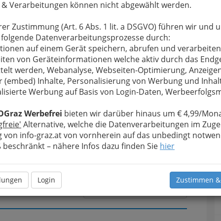
 & Verarbeitungen können nicht abgewählt werden.
rer Zustimmung (Art. 6 Abs. 1 lit. a DSGVO) führen wir und 
u bewahren
, verwenden wir an dieser Stelle zur
 folgende Datenverarbeitungsprozesse durch:
Formular. Ihre Nachricht wird nach dem Absenden
tionen auf einem Gerät speichern, abrufen und verarbeiten
AYER Hannes weitergeleitet.
iten von Geräteinformationen welche aktiv durch das Endg
telt werden, Webanalyse, Webseiten-Optimierung, Anzeige
Meine Nachricht
r (embed) Inhalte, Personalisierung von Werbung und Inhal
lisierte Werbung auf Basis von Login-Daten, Werbeerfolg
OGraz Werbefrei
bieten wir darüber hinaus um € 4,99/Mona
gfreie'
Alternative, welche die Datenverarbeitungen im Zuge
 von info-graz.at von vornherein auf das unbedingt notwen
beschränkt – nähere Infos dazu finden Sie
hier
llungen
Login
Zustimmen &
Meine Nachricht senden