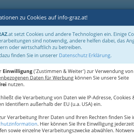
tionen zu Cookies auf info-graz.at!
B
F
G
B
GEN
LOGS
OTOS
ASTRONOMIE
RANCHEN
RAZ
.at setzt Cookies und andere Technologien ein. Einige C
und Fachärztinnen
Gynäkologe / Gynäkologin - Frauenheilkunde und Geburtshi
rarbeitungen sind notwendig, andere helfen dabei, das An
ern oder wirtschaftlich zu betreiben.
 dazu finden Sie in unserer
Datenschutz Erklärung
.
F
er
Einwilligung
('Zustimmen & Weiter') zur Verwendung von
enbezogenen Daten für Werbung
können Sie unsere Seite
rei
nutzen.
chließt die Verarbeitung von Daten wie IP-Adresse, Cookies 
n Identifiern außerhalb der EU (u.a. USA) ein.
 zur Verarbeitung Ihrer Daten und Ihren Rechten finden Sie i
hutzinformation
. Hier können Sie Ihre Einwilligung jederzeit
fen sowie einzelne Verarbeitungszwecke abwählen. Notwen