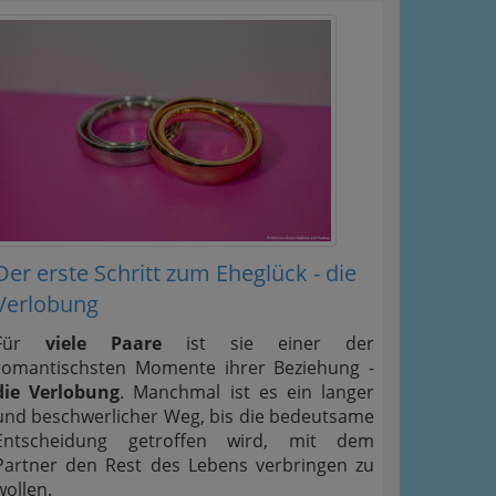
Der erste Schritt zum Eheglück - die
Verlobung
Für
viele Paare
ist sie einer der
romantischsten Momente ihrer Beziehung -
die Verlobung
. Manchmal ist es ein langer
und beschwerlicher Weg, bis die bedeutsame
Entscheidung getroffen wird, mit dem
Partner den Rest des Lebens verbringen zu
wollen.