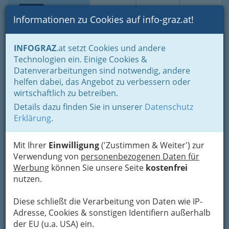
Toggle navi
Suche
Login
Menü
Informationen zu Cookies auf info-graz.at!
Home
Branchen
Gesundheit und Soziales
INFOGRAZ
.at setzt Cookies und andere
Fachärzte und Fachärztinnen
Orthopädie u. orthopäd. Chirurgie
Technologien ein. Einige Cookies &
Datenverarbeitungen sind notwendig, andere
Nav
Orthopädie u. orthopäd.
helfen dabei, das Angebot zu verbessern oder
wirtschaftlich zu betreiben.
Chirurgie
Details dazu finden Sie in unserer
Datenschutz
Erklärung
.
Mit Ihrer
Einwilligung
('Zustimmen & Weiter') zur
Verwendung von
personenbezogenen Daten für
Werbung
können Sie unsere Seite
kostenfrei
nutzen.
Diese schließt die Verarbeitung von Daten wie IP-
Adresse, Cookies & sonstigen Identifiern außerhalb
der EU (u.a. USA) ein.