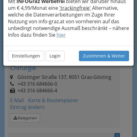
Mit
INFOGraz Werbefrei
bieten wir darüber hinaus
Grottenhofstraße 94, 8052 Graz
um € 4,99/Monat eine
'trackingfreie'
Alternative,
+43 316 251 300
welche die Datenverarbeitungen im Zuge Ihrer
Karte & Routenplaner
Eintrag ändern
Nutzung von info-graz.at von vornherein auf das
unbedingt notwendige Ausmaß beschränkt – nähere
Kategorien
Infos dazu finden Sie
hier
2
Dr. Arnulf Pascher - Facharzt f.
Einstellungen
Login
Zustimmen & Weiter
Orthopädie u. Orthopädische
Chirurgie
Göstinger Straße 137, 8051 Graz-Gösting
+43 316 684666-0
+43 316 684666-4
E-Mail
Karte & Routenplaner
Eintrag ändern
Kategorien
3