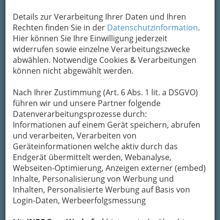
Die Orthopädie (v. griech. ὀρϑός „aufrecht“ und
Details zur Verarbeitung Ihrer Daten und Ihren
παιδεύειν „erziehen“) befasst sich mit der
Rechten finden Sie in der
Datenschutzinformation
.
Entstehung, Verhütung, Erkennung und
Hier können Sie Ihre Einwilligung jederzeit
Behandlung angeborener oder erworbener
widerrufen sowie einzelne Verarbeitungszwecke
Formfehler oder Funktionsfehler des
abwählen. Notwendige Cookies & Verarbeitungen
Stützapparates und des
können nicht abgewählt werden.
Bewegungsapparates
, also der Knochen,
Gelenke, Muskeln und Sehnen, sowie mit der
Nach Ihrer Zustimmung (Art. 6 Abs. 1 lit. a DSGVO)
Rehabilitation des Patienten.
führen wir und unsere Partner folgende
Datenverarbeitungsprozesse durch:
Sie finden Unterstützung bei
Osteoprose,
Informationen auf einem Gerät speichern, abrufen
Arthrose, Meniskuserkrankungen,
und verarbeiten, Verarbeiten von
Hexenschuss
usw.
Geräteinformationen welche aktiv durch das
Endgerät übermittelt werden, Webanalyse,
Bezirksauswahl
Webseiten-Optimierung, Anzeigen externer (embed)
Alle Bezirke
Inhalte, Personalisierung von Werbung und
Inhalten, Personalisierte Werbung auf Basis von
Login-Daten, Werbeerfolgsmessung
1
Dr. Wolfgang Achatz