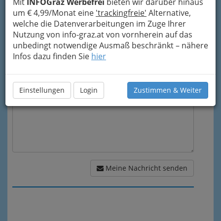
Mit
INFOGraz Werbefrei
bieten wir darüber hinaus
um € 4,99/Monat eine
'trackingfreie'
Alternative,
Mein Betreff
welche die Datenverarbeitungen im Zuge Ihrer
Nutzung von info-graz.at von vornherein auf das
unbedingt notwendige Ausmaß beschränkt – nähere
Meine Nachricht
Infos dazu finden Sie
hier
Einstellungen
Login
Zustimmen & Weiter
Meine Nachricht senden