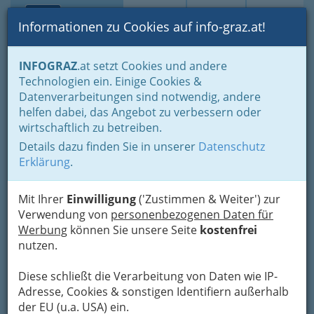
Toggle navi
Suche
Login
Menü
Informationen zu Cookies auf info-graz.at!
Home
Branchen
Gesundheit und Soziales
INFOGRAZ
.at setzt Cookies und andere
Fachärzte und Fachärztinnen
Orthopädie u. orthopäd. Chirurgie
Technologien ein. Einige Cookies &
Dr. Martina Maria
Datenverarbeitungen sind notwendig, andere
Nav
helfen dabei, das Angebot zu verbessern oder
Freigassner - Fachärztin für
wirtschaftlich zu betreiben.
Orthopädie und
Details dazu finden Sie in unserer
Datenschutz
Orthopädische Chirurgie
Erklärung
.
Statteggerstraße 165, 8046 Graz
Mit Ihrer
Einwilligung
('Zustimmen & Weiter') zur
+43 316 816 681
Verwendung von
personenbezogenen Daten für
+43 3126 59 567
Werbung
können Sie unsere Seite
kostenfrei
nutzen.
Diese schließt die Verarbeitung von Daten wie IP-
Adresse, Cookies & sonstigen Identifiern außerhalb
Karte
der EU (u.a. USA) ein.