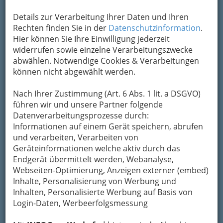
Adresse mit Google Maps anschauen
Details zur Verarbeitung Ihrer Daten und Ihren
Rechten finden Sie in der
Datenschutzinformation
.
Hier können Sie Ihre Einwilligung jederzeit
Kontaktaufnahme
widerrufen sowie einzelne Verarbeitungszwecke
abwählen. Notwendige Cookies & Verarbeitungen
Um die Info-Graz Firmen
vor Spam-Mails zu
können nicht abgewählt werden.
bewahren
, verwenden wir an dieser Stelle zur
Übermittlung Ihrer Nachricht ein sicheres
Nach Ihrer Zustimmung (Art. 6 Abs. 1 lit. a DSGVO)
Formular. Ihre Nachricht wird nach dem
führen wir und unsere Partner folgende
Absenden umgehend per Mail an das
Datenverarbeitungsprozesse durch:
Unternehmen Dr. Martina Maria Freigassner -
Informationen auf einem Gerät speichern, abrufen
Fachärztin für Orthopädie und Orthopädische
und verarbeiten, Verarbeiten von
Chirurgie weitergeleitet.
Geräteinformationen welche aktiv durch das
Endgerät übermittelt werden, Webanalyse,
Mein Name
Webseiten-Optimierung, Anzeigen externer (embed)
Inhalte, Personalisierung von Werbung und
Inhalten, Personalisierte Werbung auf Basis von
Meine Email Adresse
Login-Daten, Werbeerfolgsmessung