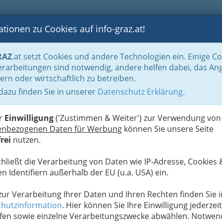
tionen zu Cookies auf info-graz.at!
B
F
G
B
GEN
LOGS
OTOS
ASTRONOMIE
RANCHEN
RAZ
.at setzt Cookies und andere Technologien ein. Einige C
und Fachärztinnen
Orthopädie u. orthopäd. Chirurgie
rarbeitungen sind notwendig, andere helfen dabei, das An
ern oder wirtschaftlich zu betreiben.
 dazu finden Sie in unserer
Datenschutz Erklärung
.
F
er
Einwilligung
('Zustimmen & Weiter') zur Verwendung von
enbezogenen Daten für Werbung
können Sie unsere Seite
rei
nutzen.
chließt die Verarbeitung von Daten wie IP-Adresse, Cookies 
n Identifiern außerhalb der EU (u.a. USA) ein.
 zur Verarbeitung Ihrer Daten und Ihren Rechten finden Sie i
hutzinformation
. Hier können Sie Ihre Einwilligung jederzeit
fen sowie einzelne Verarbeitungszwecke abwählen. Notwen