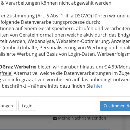
 & Verarbeitungen können nicht abgewählt werden.
rer Zustimmung (Art. 6 Abs. 1 lit. a DSGVO) führen wir und 
 folgende Datenverarbeitungsprozesse durch:
u bewahren
, verwenden wir an dieser Stelle zur
tionen auf einem Gerät speichern, abrufen und verarbeiten
Formular. Ihre Nachricht wird nach dem Absenden
iten von Geräteinformationen welche aktiv durch das Endg
annes Baumann weitergeleitet.
telt werden, Webanalyse, Webseiten-Optimierung, Anzeige
r (embed) Inhalte, Personalisierung von Werbung und Inhal
Meine Nachricht
lisierte Werbung auf Basis von Login-Daten, Werbeerfolg
OGraz Werbefrei
bieten wir darüber hinaus um € 4,99/Mona
gfreie'
Alternative, welche die Datenverarbeitungen im Zuge
 von info-graz.at von vornherein auf das unbedingt notwen
beschränkt – nähere Infos dazu finden Sie
hier
llungen
Login
Zustimmen &
Meine Nachricht senden