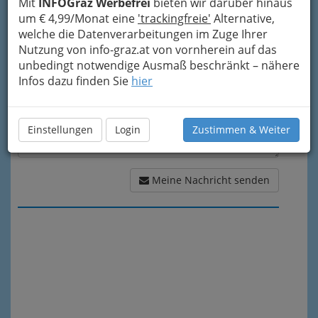
Mit
INFOGraz Werbefrei
bieten wir darüber hinaus
Meine Nachricht
um € 4,99/Monat eine
'trackingfreie'
Alternative,
welche die Datenverarbeitungen im Zuge Ihrer
Nutzung von info-graz.at von vornherein auf das
unbedingt notwendige Ausmaß beschränkt – nähere
Infos dazu finden Sie
hier
Einstellungen
Login
Zustimmen & Weiter
Meine Nachricht senden