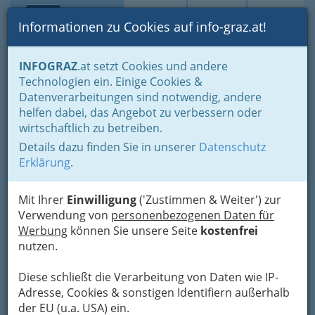
Toggle navi
Suche
Login
Menü
Informationen zu Cookies auf info-graz.at!
Home
Lebens-Guide
Nachwuchs, Eltern - Familien
INFOGRAZ
.at setzt Cookies und andere
Ferien, Freizeit, Kultur für Kinder und Jugendliche
Technologien ein. Einige Cookies &
Freizeit im Winter
Datenverarbeitungen sind notwendig, andere
Skigebiet Fageralm
helfen dabei, das Angebot zu verbessern oder
wirtschaftlich zu betreiben.
Bergbahnen
Details dazu finden Sie in unserer
Datenschutz
Gleiming 34, 8973 Pichl a.d. Enns
Erklärung
.
+43 6454 8416
Mit Ihrer
Einwilligung
('Zustimmen & Weiter') zur
Verwendung von
personenbezogenen Daten für
Werbung
können Sie unsere Seite
kostenfrei
nutzen.
Karte
Diese schließt die Verarbeitung von Daten wie IP-
Adresse mit Google Maps anschauen
Adresse, Cookies & sonstigen Identifiern außerhalb
der EU (u.a. USA) ein.