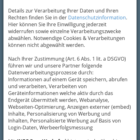
Kontaktaufnahme
Details zur Verarbeitung Ihrer Daten und Ihren
Rechten finden Sie in der
Datenschutzinformation
.
Um die Info-Graz Firmen
vor Spam-Mails zu
Hier können Sie Ihre Einwilligung jederzeit
bewahren
, verwenden wir an dieser Stelle zur
widerrufen sowie einzelne Verarbeitungszwecke
Übermittlung Ihrer Nachricht ein sicheres
abwählen. Notwendige Cookies & Verarbeitungen
Formular. Ihre Nachricht wird nach dem
können nicht abgewählt werden.
Absenden umgehend per Mail an das
Unternehmen Skigebiet Fageralm Bergbahnen
Nach Ihrer Zustimmung (Art. 6 Abs. 1 lit. a DSGVO)
weitergeleitet.
führen wir und unsere Partner folgende
Datenverarbeitungsprozesse durch:
Mein Name
Informationen auf einem Gerät speichern, abrufen
und verarbeiten, Verarbeiten von
Geräteinformationen welche aktiv durch das
Meine Email Adresse
Endgerät übermittelt werden, Webanalyse,
Webseiten-Optimierung, Anzeigen externer (embed)
Inhalte, Personalisierung von Werbung und
Inhalten, Personalisierte Werbung auf Basis von
Mein Betreff
Login-Daten, Werbeerfolgsmessung