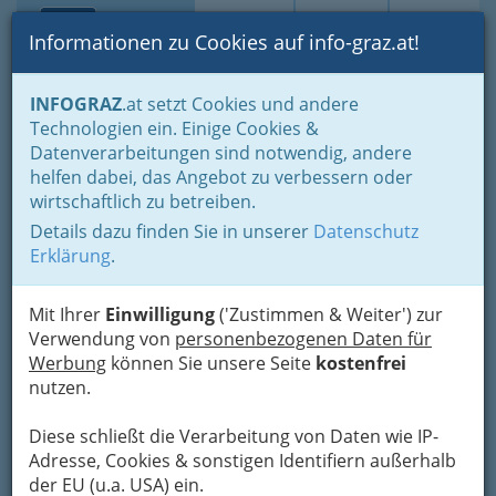
Toggle navi
Suche
Login
Menü
Informationen zu Cookies auf info-graz.at!
Home
Branchen
Freizeit & Sport
INFOGRAZ
.at setzt Cookies und andere
Technologien ein. Einige Cookies &
Datenverarbeitungen sind notwendig, andere
Reise in die Alpen: Natur,
helfen dabei, das Angebot zu verbessern oder
Kultur und die besten
wirtschaftlich zu betreiben.
Online Casinos in Österreich
Details dazu finden Sie in unserer
Datenschutz
Erklärung
.
Wer bereits einmal in Österreich war, der
möchte immer wieder zurück. Das alpine Land
Mit Ihrer
Einwilligung
('Zustimmen & Weiter') zur
besticht nicht nur mit den hohen Gipfeln der
Verwendung von
personenbezogenen Daten für
Tiroler Alpen, sondern auch mit Kultur und
Werbung
können Sie unsere Seite
kostenfrei
Klasse in den großen Städten Wien, Linz,
nutzen.
Innsbruck und Salzburg.
Diese schließt die Verarbeitung von Daten wie IP-
Egal, ob Sie Kultur lieben, gerne in die Natur
Adresse, Cookies & sonstigen Identifiern außerhalb
wandern gehen oder einfach ein paar
der EU (u.a. USA) ein.
unterhaltsame Stunden im Casino verbringen