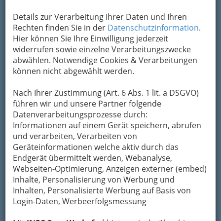
möchten – in Österreich kommen Jung und Alt
Details zur Verarbeitung Ihrer Daten und Ihren
auf ihre Kosten.
Rechten finden Sie in der
Datenschutzinformation
.
Hier können Sie Ihre Einwilligung jederzeit
widerrufen sowie einzelne Verarbeitungszwecke
abwählen. Notwendige Cookies & Verarbeitungen
können nicht abgewählt werden.
Nach Ihrer Zustimmung (Art. 6 Abs. 1 lit. a DSGVO)
führen wir und unsere Partner folgende
Datenverarbeitungsprozesse durch:
Informationen auf einem Gerät speichern, abrufen
Abenteuerreise in das Alpenland:
und verarbeiten, Verarbeiten von
Österreich wir kommen
Geräteinformationen welche aktiv durch das
Endgerät übermittelt werden, Webanalyse,
Kulturliebhaber erfreuen sich an den
Webseiten-Optimierung, Anzeigen externer (embed)
zahlreichen Monumenten, die sich in den
Inhalte, Personalisierung von Werbung und
größten Städten des Landes befinden. Nicht nur
Inhalten, Personalisierte Werbung auf Basis von
die Hauptstadt Wien überrascht mit seinen
Login-Daten, Werbeerfolgsmessung
urigen Häusern und Kirchen aus anderen
Jahrhunderten. Die Tiroler Hauptstadt Innsbruck