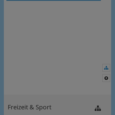
Nav
Nac
Freizeit & Sport