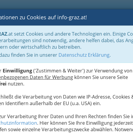
tionen zu Cookies auf info-graz.at!
B
F
G
B
GEN
LOGS
OTOS
ASTRONOMIE
RANCHEN
RAZ
.at setzt Cookies und andere Technologien ein. Einige C
rarbeitungen sind notwendig, andere helfen dabei, das An
ern oder wirtschaftlich zu betreiben.
 dazu finden Sie in unserer
Datenschutz Erklärung
.
N
er
Einwilligung
('Zustimmen & Weiter') zur Verwendung von
enbezogenen Daten für Werbung
können Sie unsere Seite
rei
nutzen.
chließt die Verarbeitung von Daten wie IP-Adresse, Cookies 
n Identifiern außerhalb der EU (u.a. USA) ein.
 zur Verarbeitung Ihrer Daten und Ihren Rechten finden Sie i
hutzinformation
. Hier können Sie Ihre Einwilligung jederzeit
fen sowie einzelne Verarbeitungszwecke abwählen. Notwen