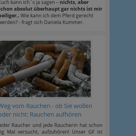
Euch kann ich´s ja sagen –
nichts, aber
schon absolut überhaupt gar nichts ist mir
heiliger..
Wie kann ich dem Pferd gerecht
werden? - fragt sich Daniela Kummer.
Weg vom Rauchen - ob Sie wollen
oder nicht: Rauchen aufhören
Jeder Raucher und jede Raucherin hat schon
zig Mal versucht, aufzuhören! Unser GF ist