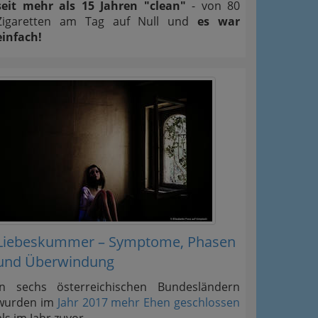
seit mehr als 15 Jahren "clean"
- von 80
Zigaretten am Tag auf Null und
es war
einfach!
Liebeskummer – Symptome, Phasen
und Überwindung
In sechs österreichischen Bundesländern
wurden im
Jahr 2017 mehr Ehen geschlossen
als im Jahr zuvor.