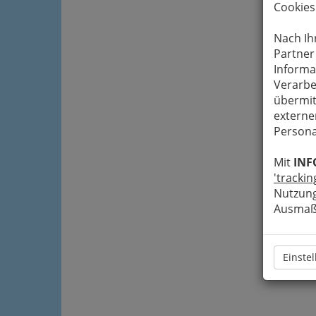
Cookies
Nach Ih
Partner
Informa
Verarbe
übermit
externe
Persona
Mit
INF
'trackin
Nutzung
Ausmaß 
Einste