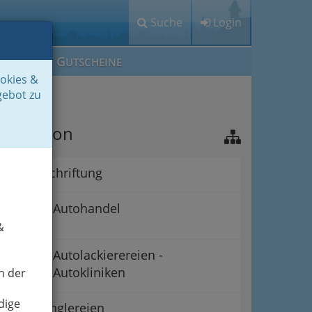
Suche
Login
M
G
EIN IG
UTSCHEINE
ookies &
gebot zu
avigation
Autobeschriftung
Autohandel
&
Autolackierereien -
Autokliniken
n der
dige
Autospenglereien