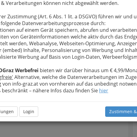
 & Verarbeitungen können nicht abgewählt werden.
rer Zustimmung (Art. 6 Abs. 1 lit. a DSGVO) führen wir und 
 folgende Datenverarbeitungsprozesse durch:
tionen auf einem Gerät speichern, abrufen und verarbeiten
iten von Geräteinformationen welche aktiv durch das Endg
telt werden, Webanalyse, Webseiten-Optimierung, Anzeige
r (embed) Inhalte, Personalisierung von Werbung und Inhal
lisierte Werbung auf Basis von Login-Daten, Werbeerfolg
OGraz Werbefrei
bieten wir darüber hinaus um € 4,99/Mona
gfreie'
Alternative, welche die Datenverarbeitungen im Zuge
 von info-graz.at von vornherein auf das unbedingt notwen
beschränkt – nähere Infos dazu finden Sie
hier
llungen
Login
Zustimmen &