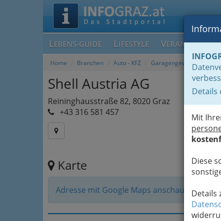
Informa
L
L
V
EBENS-GUIDE
IFESTYLE
ERANSTALTUN
INFOG
Home
Branchen
Auto - KFZ
Garagengewerbe
Datenve
verbess
Shell Austria AG
Details
Reininghausstraße 82, 8020 Graz
+43 316 581 457
Mit Ihr
person
kostenf
Diese s
Karte
sonstige
Adresse mit Google Maps anschauen
Details
Datensc
widerru