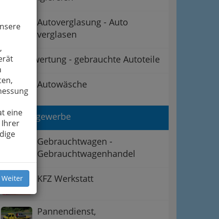
Autoverglasung - Auto
unsere
verglasen
,
Autoverwertung - gebrauchte Autoteile
erät
n
ten,
Autowäsche
smessung
t eine
Garagengewerbe
 Ihrer
dige
Gebrauchtwagen -
Gebrauchtwagenhandel
KFZ Werkstatt
 Weiter
Pannendienst,