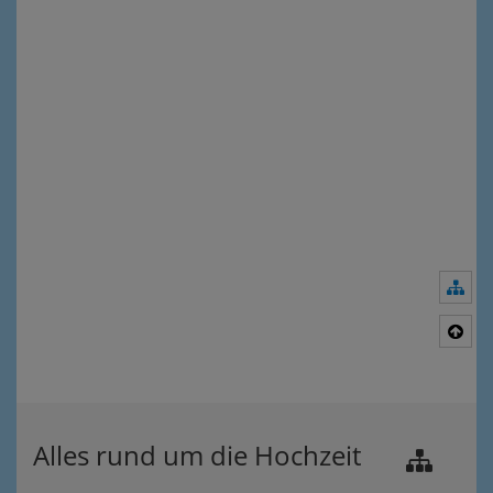
Nav
Nac
Alles rund um die Hochzeit