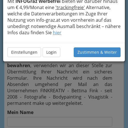
Mit
INFOGraz Werbefrei
bieten wir darüber hinaus
um € 4,99/Monat eine
'trackingfreie'
Alternative,
Termine nach telefonischer Vereinbarung
welche die Datenverarbeitungen im Zuge Ihrer
Nutzung von info-graz.at von vornherein auf das
Karte
unbedingt notwendige Ausmaß beschränkt – nähere
Infos dazu finden Sie
hier
Karte anzeigen
Kontaktaufnahme
Einstellungen
Login
Zustimmen & Weiter
Um die Info-Graz Firmen
vor Spam-Mails zu
bewahren
, verwenden wir an dieser Stelle zur
Übermittlung Ihrer Nachricht ein sicheres
Formular. Ihre Nachricht wird nach dem
Absenden umgehend per Mail an das
Unternehmen FINKREATIV - Bettina Fink - seit
2008 - Fotografie - Bodypainting - Visagistik -
permanent make up weitergeleitet.
Mein Name