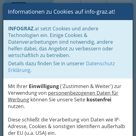
Toggle navi
Suche
Login
Menü
Informationen zu Cookies auf info-graz.at!
Home
Lifestyle
Feste feiern
INFOGRAZ
.at setzt Cookies und andere
Der schönste Tag im Leben für viele
Hochzeitsgeschenke
Technologien ein. Einige Cookies &
Gastgeschenke
Datenverarbeitungen sind notwendig, andere
FINKREATIV - Bettina Fink -
helfen dabei, das Angebot zu verbessern oder
wirtschaftlich zu betreiben.
seit 2008
Details dazu finden Sie in unserer
Datenschutz
Florianigasse 27, 8020 Graz
Erklärung
.
+43 676 326 8099
Mit Ihrer
Einwilligung
('Zustimmen & Weiter') zur
Verwendung von
personenbezogenen Daten für
Werbung
können Sie unsere Seite
kostenfrei
Bettina setzt ihre Kreativität für
nutzen.
all ihre Berufe mit viel
Leidenschaft um.
Diese schließt die Verarbeitung von Daten wie IP-
Adresse, Cookies & sonstigen Identifiern außerhalb
Sie kreiert für Dich Dein persönliches
Tattoo
der EU (u.a. USA) ein.
oder Cover-up im zertifizierten Studio
.