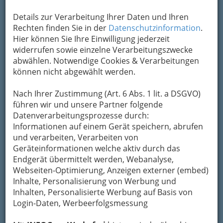
Details zur Verarbeitung Ihrer Daten und Ihren
Rechten finden Sie in der
Datenschutzinformation
.
Hier können Sie Ihre Einwilligung jederzeit
widerrufen sowie einzelne Verarbeitungszwecke
abwählen. Notwendige Cookies & Verarbeitungen
können nicht abgewählt werden.
Nach Ihrer Zustimmung (Art. 6 Abs. 1 lit. a DSGVO)
führen wir und unsere Partner folgende
Datenverarbeitungsprozesse durch:
Auch jedes
Permanent-Make-up oder
Informationen auf einem Gerät speichern, abrufen
Microblading
wird mit viel Feingefühl auf Deinen
und verarbeiten, Verarbeiten von
Typ und Deine Wünsche abgestimmt. Ein
Geräteinformationen welche aktiv durch das
passendes Make-up bringt wunderschönen
Endgerät übermittelt werden, Webanalyse,
Ausdruck und Selbstsicherheit. Bei einem
Webseiten-Optimierung, Anzeigen externer (embed)
Fotoshooting von Frau zu Frau
rückt Bettina
Inhalte, Personalisierung von Werbung und
Dich in schmeichelndes Licht und zeigt Dir Deine
Inhalten, Personalisierte Werbung auf Basis von
schönsten Seiten. Vielleicht auch mit einem
Login-Daten, Werbeerfolgsmessung
stilvollen Bodypainting. Melde Dich gerne zu
einer unverbindlichen Beratung.