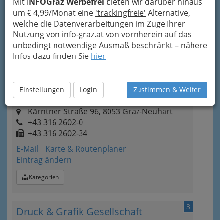
Mit
INFOGraz Werbefrei
bieten wir darüber hinaus
Elisabethinergasse 26, 8020 Graz
um € 4,99/Monat eine
'trackingfreie'
Alternative,
+43 316 720 515
welche die Datenverarbeitungen im Zuge Ihrer
E-Mail
Karte & Routenplaner
Nutzung von info-graz.at von vornherein auf das
Eintrag ändern
unbedingt notwendige Ausmaß beschränkt – nähere
Infos dazu finden Sie
hier
Kategorien
Einstellungen
Login
Zustimmen & Weiter
2
Alfred Erwin Dorrong
Kärntner Straße 96, 8053 Graz-Neuhart
+43 316 2602-0
+43 316 2602-34
E-Mail
Karte & Routenplaner
Eintrag ändern
Kategorien
3
Druck & Grafik Gesellschaft