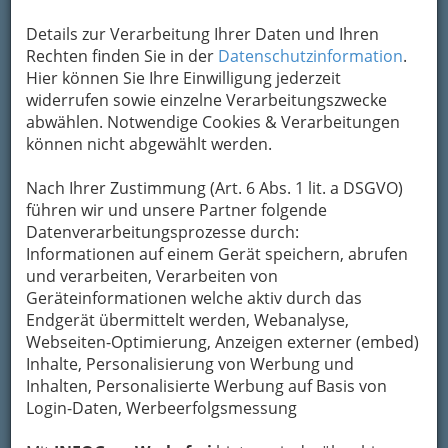
Tischkärtchen und
Einladungen
Details zur Verarbeitung Ihrer Daten und Ihren
müssen gestaltet und verschickt
Rechten finden Sie in der
Datenschutzinformation
.
werden. Sie sind die Visitenkarte
Hier können Sie Ihre Einwilligung jederzeit
einer Hochzeit und sollten
widerrufen sowie einzelne Verarbeitungszwecke
individuell und persönlich sein. Für
abwählen. Notwendige Cookies & Verarbeitungen
die rasche und professionelle
können nicht abgewählt werden.
Abwicklung der Drucksorten
stehen die Druckereien zur Verfügung.
Nach Ihrer Zustimmung (Art. 6 Abs. 1 lit. a DSGVO)
Mit einer enormen Auswahl an Mustern,
führen wir und unsere Partner folgende
Papiervariationen mit unterschiedlichster
Datenverarbeitungsprozesse durch:
Oberflächenbeschaffenheit, vielen Formaten
Informationen auf einem Gerät speichern, abrufen
und tollen Grafiken entstehen phantastische
und verarbeiten, Verarbeiten von
Entwürfe für die Hochzeitsdrucksorten.
Geräteinformationen welche aktiv durch das
Endgerät übermittelt werden, Webanalyse,
Bezirksauswahl
Webseiten-Optimierung, Anzeigen externer (embed)
Inhalte, Personalisierung von Werbung und
Alle Bezirke
Inhalten, Personalisierte Werbung auf Basis von
Login-Daten, Werbeerfolgsmessung
1
Digitalstudio Rypka GmbH