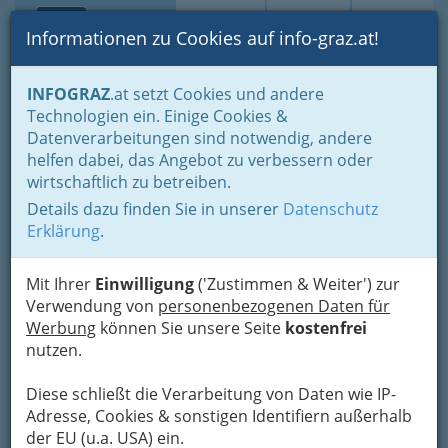
Toggle navi
Suche
Login
Menü
Informationen zu Cookies auf info-graz.at!
Home
Lifestyle
Feste feiern
INFOGRAZ
.at setzt Cookies und andere
Der schönste Tag im Leben für viele
Druckerei
Technologien ein. Einige Cookies &
Datenverarbeitungen sind notwendig, andere
Nav
Druckerei
helfen dabei, das Angebot zu verbessern oder
wirtschaftlich zu betreiben.
Hochzeit -
Details dazu finden Sie in unserer
Datenschutz
Erklärung
.
Schwarz auf
Weiß
Mit Ihrer
Einwilligung
('Zustimmen & Weiter') zur
Wenn die
Verwendung von
personenbezogenen Daten für
Hochzeitslocation
Werbung
können Sie unsere Seite
kostenfrei
feststeht, die Gästeliste komplett und die
nutzen.
Menüfolge bereits entschieden ist, haben die
meisten Brautpaare einige der größten
Diese schließt die Verarbeitung von Daten wie IP-
Herausforderungen bereits geschafft.
Adresse, Cookies & sonstigen Identifiern außerhalb
der EU (u.a. USA) ein.
Nun ist Zeit für den Papierkram. Menükarten,