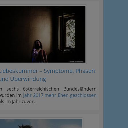
Liebeskummer – Symptome, Phasen
und Überwindung
In sechs österreichischen Bundesländern
wurden im
Jahr 2017 mehr Ehen geschlossen
als im Jahr zuvor.