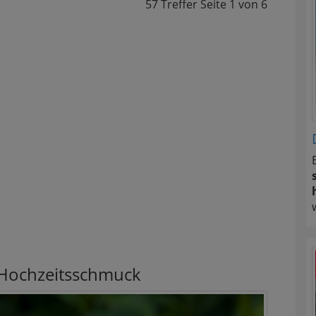
57 Treffer
Seite
1
von
6
 Hochzeitsschmuck