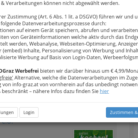
 & Verarbeitungen können nicht abgewählt werden.
ergewöhnlich –
t.
rer Zustimmung (Art. 6 Abs. 1 lit. a DSGVO) führen wir und 
Blumenschmuck für die Hochzeit,
 folgende Datenverarbeitungsprozesse durch:
Beratung bei Farbwahl für
tionen auf einem Gerät speichern, abrufen und verarbeiten
Brautstrauß und Tischdekoration
iten von Geräteinformationen welche aktiv durch das Endg
telt werden, Webanalyse, Webseiten-Optimierung, Anzeige
r (embed) Inhalte, Personalisierung von Werbung und Inhal
lisierte Werbung auf Basis von Login-Daten, Werbeerfolg
OGraz Werbefrei
bieten wir darüber hinaus um € 4,99/Mona
gfreie'
Alternative, welche die Datenverarbeitungen im Zuge
 von info-graz.at von vornherein auf das unbedingt notwen
beschränkt – nähere Infos dazu finden Sie
hier
Alle Bezirke
llungen
Login
Zustimmen &
1
 e.U.