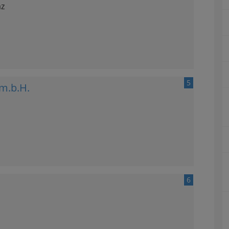
az
5
 m.b.H.
6