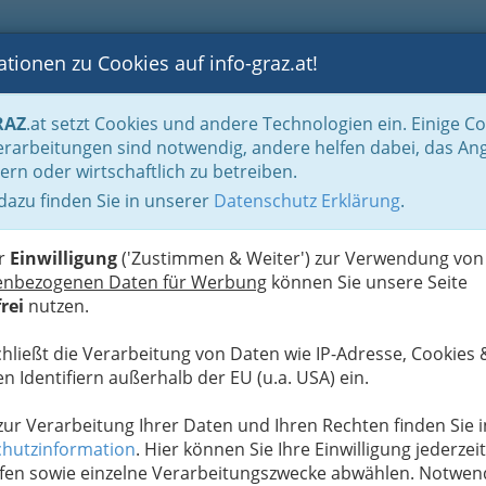
tionen zu Cookies auf info-graz.at!
B
F
G
B
GEN
LOGS
OTOS
ASTRONOMIE
RANCHEN
RAZ
.at setzt Cookies und andere Technologien ein. Einige C
n für viele
Floristen - Blumenbinder und Blumeneinzelhändler - für Ihre Heira
rarbeitungen sind notwendig, andere helfen dabei, das An
ern oder wirtschaftlich zu betreiben.
Mehr 
 dazu finden Sie in unserer
Datenschutz Erklärung
.
A
nd Blumenhändler - für Ihre
er
Einwilligung
('Zustimmen & Weiter') zur Verwendung von
enbezogenen Daten für Werbung
können Sie unsere Seite
rei
nutzen.
t und Rosen für den Brautstrauß
chließt die Verarbeitung von Daten wie IP-Adresse, Cookies 
n Identifiern außerhalb der EU (u.a. USA) ein.
, Anstecker,
 zur Verarbeitung Ihrer Daten und Ihren Rechten finden Sie i
ochzeitstafel
hutzinformation
. Hier können Sie Ihre Einwilligung jederzeit
eit
die wohl
fen sowie einzelne Verarbeitungszwecke abwählen. Notwen
nell mit Rosen