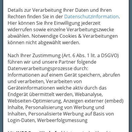
Details zur Verarbeitung Ihrer Daten und Ihren
Rechten finden Sie in der
Datenschutzinformation
.
Hier können Sie Ihre Einwilligung jederzeit
widerrufen sowie einzelne Verarbeitungszwecke
abwählen. Notwendige Cookies & Verarbeitungen
können nicht abgewählt werden.
Nach Ihrer Zustimmung (Art. 6 Abs. 1 lit. a DSGVO)
führen wir und unsere Partner folgende
Datenverarbeitungsprozesse durch:
Informationen auf einem Gerät speichern, abrufen
Bei der Hochzeit in der Murmetropole Gäste
und verarbeiten, Verarbeiten von
überraschen mit ‚Wein aus Graz‘.
Geräteinformationen welche aktiv durch das
Endgerät übermittelt werden, Webanalyse,
Erlesene, internationale Weine
aus Italien,
Webseiten-Optimierung, Anzeigen externer (embed)
Frankreich, Südafrika und Australien
Inhalte, Personalisierung von Werbung und
Inhalten, Personalisierte Werbung auf Basis von
oder
Login-Daten, Werbeerfolgsmessung
ein gutes „Tröpferl“ der
heimischen Winzer
–