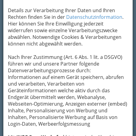
Schmuck
. Ob als Geschmeide für Dekollete oder
Details zur Verarbeitung Ihrer Daten und Ihren
als Steckkamm fürs Haar; Schleier, Diadem oder
Rechten finden Sie in der
Datenschutzinformation
.
meterlange Schleppe. Außer- gewöhnliche
Hier können Sie Ihre Einwilligung jederzeit
Braut-Accessoires unterstreichen ihre
widerrufen sowie einzelne Verarbeitungszwecke
Persönlichkeit.
abwählen. Notwendige Cookies & Verarbeitungen
Wie wäre es mit einer Wellness-Behandlung?
können nicht abgewählt werden.
Auch wenn’s mal stressig wird: Mit einer Beauty-
Behandlung von Kopf bis Fuß lassen sich erste
Nach Ihrer Zustimmung (Art. 6 Abs. 1 lit. a DSGVO)
Ermüdungserscheinungen im Hochzeits-
führen wir und unsere Partner folgende
Organisations-Chaos ganz einfach wegzaubern.
Datenverarbeitungsprozesse durch:
Informationen auf einem Gerät speichern, abrufen
Hier gibt’s die besten Tipps für eine
und verarbeiten, Verarbeiten von
Rund-um-gepflegte und top-gestylte
Geräteinformationen welche aktiv durch das
Braut.
Endgerät übermittelt werden, Webanalyse,
Webseiten-Optimierung, Anzeigen externer (embed)
Inhalte, Personalisierung von Werbung und
Inhalten, Personalisierte Werbung auf Basis von
Login-Daten, Werbeerfolgsmessung