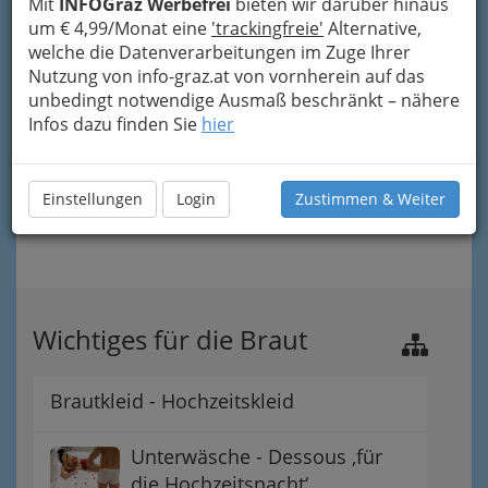
Mit
INFOGraz Werbefrei
bieten wir darüber hinaus
um € 4,99/Monat eine
'trackingfreie'
Alternative,
welche die Datenverarbeitungen im Zuge Ihrer
Nutzung von info-graz.at von vornherein auf das
unbedingt notwendige Ausmaß beschränkt – nähere
Infos dazu finden Sie
hier
Einstellungen
Login
Zustimmen & Weiter
Wichtiges für die Braut
Brautkleid - Hochzeitskleid
Unterwäsche - Dessous ‚für
die Hochzeitsnacht‘.