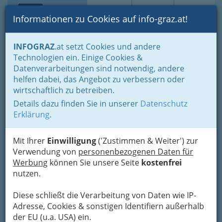
Toggle navi
Suche
Login
Menü
Informationen zu Cookies auf info-graz.at!
Home
Lifestyle
Feste feiern
INFOGRAZ
.at setzt Cookies und andere
Der schönste Tag im Leben für viele
Für die Braut
Technologien ein. Einige Cookies &
Datenverarbeitungen sind notwendig, andere
Nav
Wichtiges für die Braut
helfen dabei, das Angebot zu verbessern oder
wirtschaftlich zu betreiben.
Wenn „sie“ sich traut...
Details dazu finden Sie in unserer
Datenschutz
Erklärung
.
Sich am schönsten Tag wie eine Prinzessin
fühlen
– das möchte jede Frau. Deshalb darf
Mit Ihrer
Einwilligung
('Zustimmen & Weiter') zur
hier einmal ordentlich geklotzt und nicht
Verwendung von
personenbezogenen Daten für
gekleckert werden. Am wichtigsten für die Braut
Werbung
können Sie unsere Seite
kostenfrei
ist selbstverständlich das Brautkleid.
nutzen.
Romantisch mit Tüll, Taft und Spitze – der
Phantasie (der Designer) sind keine Grenzen
Diese schließt die Verarbeitung von Daten wie IP-
gesetzt. Der edle Stoff ist bereits die halbe Miete.
Adresse, Cookies & sonstigen Identifiern außerhalb
Für einen glanzvollen Auftritt gilt außerdem:
der EU (u.a. USA) ein.
Schmuck, Schmuck und noch einmal