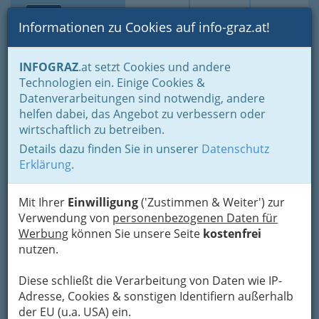
Toggle navi
Suche
Login
Menü
Informationen zu Cookies auf info-graz.at!
Home
Lifestyle
Feste feiern
INFOGRAZ
.at setzt Cookies und andere
Der schönste Tag im Leben für viele
Live-Musik zum Tanz
Technologien ein. Einige Cookies &
Datenverarbeitungen sind notwendig, andere
Hochzeitsabend: Live-Musik
helfen dabei, das Angebot zu verbessern oder
wirtschaftlich zu betreiben.
zum Tanz aus Graz und
Details dazu finden Sie in unserer
Datenschutz
Graz-Umgebung bzw. der
Erklärung
.
Steiermark
Mit Ihrer
Einwilligung
('Zustimmen & Weiter') zur
Verwendung von
personenbezogenen Daten für
Heiße Rhythmen für die Hochzeit
Werbung
können Sie unsere Seite
kostenfrei
- Livemusik ist gefragt
nutzen.
Diese schließt die Verarbeitung von Daten wie IP-
Adresse, Cookies & sonstigen Identifiern außerhalb
der EU (u.a. USA) ein.