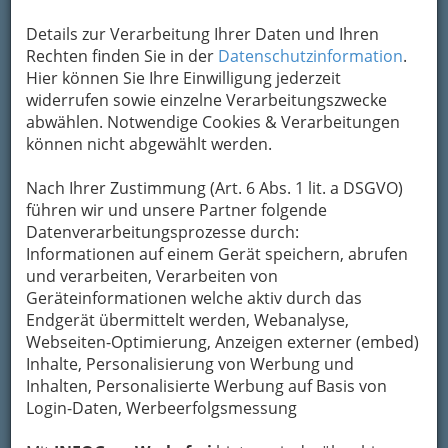
Details zur Verarbeitung Ihrer Daten und Ihren
Rechten finden Sie in der
Datenschutzinformation
.
Hier können Sie Ihre Einwilligung jederzeit
widerrufen sowie einzelne Verarbeitungszwecke
abwählen. Notwendige Cookies & Verarbeitungen
können nicht abgewählt werden.
Nach Ihrer Zustimmung (Art. 6 Abs. 1 lit. a DSGVO)
Von ABBA, bis Frank Zappa; von den
führen wir und unsere Partner folgende
„Edlseern“ bis zu den „Paldauern“
Datenverarbeitungsprozesse durch:
– das
Repertoire heimischer Tanzbands
kann
Informationen auf einem Gerät speichern, abrufen
sich sehen lassen.
und verarbeiten, Verarbeiten von
Geräteinformationen welche aktiv durch das
Mit ihren gecoverten Hitgiganten gehören sie
Endgerät übermittelt werden, Webanalyse,
wohl zu den
Stimmungsbringern jeder Feier
.
Webseiten-Optimierung, Anzeigen externer (embed)
Inhalte, Personalisierung von Werbung und
Inhalten, Personalisierte Werbung auf Basis von
Login-Daten, Werbeerfolgsmessung