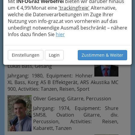
Mit
INFOGraz Werbefrei
bieten wir darüber hinaus
Die Tanzband „Scream“
um € 4,99/Monat eine
'trackingfreie'
Alternative,
Barbara Gesang, Percussion
welche die Datenverarbeitungen im Zuge Ihrer
Nutzung von info-graz.at von vornherein auf das
Jahrgang: 1981, Equipment: Shure
unbedingt notwendige Ausmaß beschränkt – nähere
SM58, div. Percussion, Activities:
Infos dazu finden Sie
hier
Tanzen, Reisen, Schifahren
Einstellungen
Login
Zustimmen & Weiter
Lukas Bass, Gesang
Jahrgang: 1980, Equipment: Hohner
XL Bass, Korg A5 B Effektgerät, ARS Akustika MC
900, Activities: Tanzen, Reisen, Sport
Oliver Gesang, Gitarre, Percussion
Jahrgang: 1974, Equipment: Shure
SM58, Ovation Gitarre, div.
Percussion, Activities: Reisen,
Kabarett, Tanzen