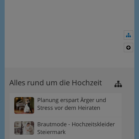
Nav
Nac
Alles rund um die Hochzeit
Planung erspart Ärger und
Stress vor dem Heiraten
Brautmode - Hochzeitskleider
Steiermark