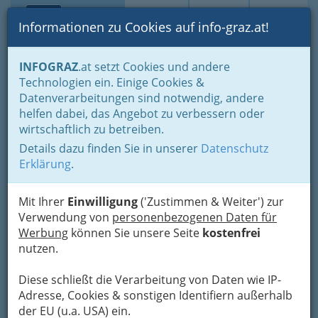
Toggle navi
Suche
Login
Menü
Informationen zu Cookies auf info-graz.at!
Home
Lifestyle
Feste feiern
INFOGRAZ
.at setzt Cookies und andere
Der schönste Tag im Leben für viele
Live-Musik zum Tanz
Technologien ein. Einige Cookies &
Tanzband Scream
Datenverarbeitungen sind notwendig, andere
helfen dabei, das Angebot zu verbessern oder
+43 664 4034 319
wirtschaftlich zu betreiben.
Details dazu finden Sie in unserer
Datenschutz
Erklärung
.
Die Tanzband
Scream ist seit nunmehr zehn
Mit Ihrer
Einwilligung
('Zustimmen & Weiter') zur
Jahren eine der meistgebuchten Live-Bands für
Verwendung von
personenbezogenen Daten für
Maturabälle, Hochzeiten und
Werbung
können Sie unsere Seite
kostenfrei
Tanzveranstaltungen in der Steiermark.
Der
nutzen.
Spaß am
Tanzparkett und
Diese schließt die Verarbeitung von Daten wie IP-
auf der Bühne ist
Adresse, Cookies & sonstigen Identifiern außerhalb
für uns genauso
der EU (u.a. USA) ein.