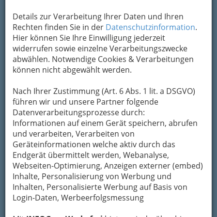
Details zur Verarbeitung Ihrer Daten und Ihren
Rechten finden Sie in der
Datenschutzinformation
.
selbstverständlich wie erstklassige Musik und
Hier können Sie Ihre Einwilligung jederzeit
eine gut sortierte Auswahl aus modernen Hits
widerrufen sowie einzelne Verarbeitungszwecke
und zeitlosen Oldies. Ob Balltiger oder Tanzprofi
abwählen. Notwendige Cookies & Verarbeitungen
– mit der Tanzband Scream kommen alle auf
können nicht abgewählt werden.
ihre Kosten!
Diese
Live-Mitschnitte
sind in den vergangenen
Nach Ihrer Zustimmung (Art. 6 Abs. 1 lit. a DSGVO)
Jahren im Raum Graz und Umgebung
führen wir und unsere Partner folgende
entstanden und geben einen Überblick über
Datenverarbeitungsprozesse durch:
unser abwechslungsreiches Musikprogramm
Informationen auf einem Gerät speichern, abrufen
sowohl bei Standardtänzen als auch bei
und verarbeiten, Verarbeiten von
lateinamerikanischen Rhythmen. Da wir uns als
Geräteinformationen welche aktiv durch das
reine Live-Band verstehen, wurden die
Endgerät übermittelt werden, Webanalyse,
Aufnahmen nicht nachbearbeitet. Aus diesem
Webseiten-Optimierung, Anzeigen externer (embed)
Grund ist die Klangqualität auch nicht mit
Inhalte, Personalisierung von Werbung und
neueren Studioproduktionen vergleichbar, dafür
Inhalten, Personalisierte Werbung auf Basis von
haben die Aufnahmen aber das gewisse "Live-
Login-Daten, Werbeerfolgsmessung
Feeling"!