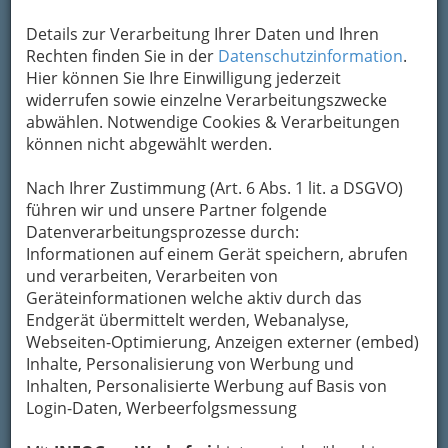
Stimmen mehrfach ("chorisch") besetzt
sind.
Details zur Verarbeitung Ihrer Daten und Ihren
Im Bereich der klassischen Musik unterscheidet
Rechten finden Sie in der
Datenschutzinformation
.
man das groß besetzte Sinfonieorchester vom
Hier können Sie Ihre Einwilligung jederzeit
kleineren Kammerorchester. Daneben gibt es
widerrufen sowie einzelne Verarbeitungszwecke
Orchester, die nur aus Instrumenten einer
abwählen. Notwendige Cookies & Verarbeitungen
bestimmten Gattung bestehen, z. B.
können nicht abgewählt werden.
Nach Ihrer Zustimmung (Art. 6 Abs. 1 lit. a DSGVO)
führen wir und unsere Partner folgende
Datenverarbeitungsprozesse durch:
Informationen auf einem Gerät speichern, abrufen
Blasorchester, Streichorchester, Zupforchester
und verarbeiten, Verarbeiten von
oder das Gamelanorchester Indonesiens. Jazz-
Geräteinformationen welche aktiv durch das
Orchester und ähnliche Formationen der Tanz-
Endgerät übermittelt werden, Webanalyse,
und Unterhaltungsmusik werden meist als Big
Webseiten-Optimierung, Anzeigen externer (embed)
Band bezeichnet.
Inhalte, Personalisierung von Werbung und
Natürlich stammen diese Weisheiten von ©
Inhalten, Personalisierte Werbung auf Basis von
WikipediA
, wo man sich diesbezüglich noch
Login-Daten, Werbeerfolgsmessung
weiterbilden kann!