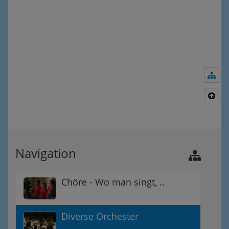
Nav
Nac
Navigation
Chöre - Wo man singt, ..
Diverse Orchester