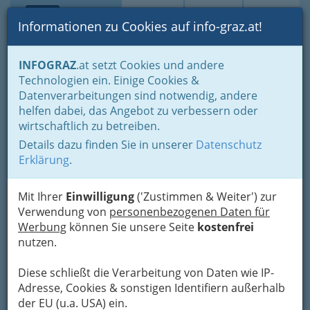
Toggle navi
Suche
Login
Menü
Informationen zu Cookies auf info-graz.at!
Home
Branchen
Kultur
Musik
Diverse Orchester
INFOGRAZ
.at setzt Cookies und andere
Technologien ein. Einige Cookies &
Datenverarbeitungen sind notwendig, andere
Diverse Orchester
helfen dabei, das Angebot zu verbessern oder
wirtschaftlich zu betreiben.
Details dazu finden Sie in unserer
Datenschutz
Erklärung
.
Mit Ihrer
Einwilligung
('Zustimmen & Weiter') zur
Verwendung von
personenbezogenen Daten für
Werbung
können Sie unsere Seite
kostenfrei
Ein Orchester (griechisch ὀρχήστρα orchestra =
nutzen.
Tanzplatz, d. h. ein halbrunder Platz vor der
Bühne eines griechischen Theaters, auf dem ein
Diese schließt die Verarbeitung von Daten wie IP-
Chor tanzte) ist
ein größer besetztes
Adresse, Cookies & sonstigen Identifiern außerhalb
Instrumentalensemble
, das dadurch
der EU (u.a. USA) ein.
gekennzeichnet ist, dass
zumindest einzelne