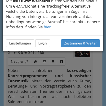
Mit
INFOGraz Werbefrei
bieten wir darüber hinaus
um € 4,99/Monat eine
'trackingfreie'
Alternative,
Bezirksauswahl
welche die Datenverarbeitungen im Zuge Ihrer
Alle Bezirke
Nutzung von info-graz.at von vornherein auf das
unbedingt notwendige Ausmaß beschränkt – nähere
1
Infos dazu finden Sie
hier
Grazer Salonorchester - Verein zur
Pflege der Salonmusikkultur
Frankensteingasse 7, 8047
Einstellungen
Login
Zustimmen & Weiter
Graz
+43 676 3412 166
Neugierig?
Neben zahlreichen
kurzweiligen
Konzertprogrammen und klassischer
Tanzmusik
bietet der Verein auch Kurse,
Beratungs- und Vortragstätigkeiten zu den
verschiedensten Themen der in der ganzen
Welt so bekannten wie auch beliebten
Salonmusikkultur an.