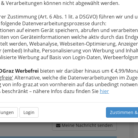
 & Verarbeitungen können nicht abgewählt werden.
rer Zustimmung (Art. 6 Abs. 1 lit. a DSGVO) führen wir und 
u bewahren
, verwenden wir an dieser Stelle zur
 folgende Datenverarbeitungsprozesse durch:
Formular. Ihre Nachricht wird nach dem Absenden
tionen auf einem Gerät speichern, abrufen und verarbeiten
zelterei, Wachszieherei und Schnapsbrennerei
iten von Geräteinformationen welche aktiv durch das Endg
telt werden, Webanalyse, Webseiten-Optimierung, Anzeige
r (embed) Inhalte, Personalisierung von Werbung und Inhal
Meine Nachricht
lisierte Werbung auf Basis von Login-Daten, Werbeerfolg
OGraz Werbefrei
bieten wir darüber hinaus um € 4,99/Mona
gfreie'
Alternative, welche die Datenverarbeitungen im Zuge
 von info-graz.at von vornherein auf das unbedingt notwen
beschränkt – nähere Infos dazu finden Sie
hier
llungen
Login
Zustimmen &
Meine Nachricht senden