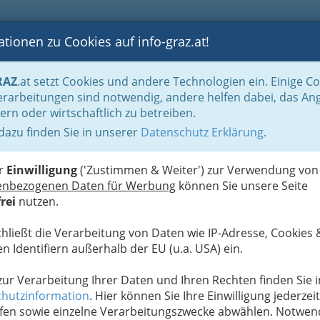
tionen zu Cookies auf info-graz.at!
B
F
G
B
GEN
LOGS
OTOS
ASTRONOMIE
RANCHEN
RAZ
.at setzt Cookies und andere Technologien ein. Einige C
 Ausflüge
rarbeitungen sind notwendig, andere helfen dabei, das An
ern oder wirtschaftlich zu betreiben.
i und Schnapsbrennerei
 dazu finden Sie in unserer
Datenschutz Erklärung
.
E
er
Einwilligung
('Zustimmen & Weiter') zur Verwendung von
enbezogenen Daten für Werbung
können Sie unsere Seite
rei
nutzen.
chließt die Verarbeitung von Daten wie IP-Adresse, Cookies 
n Identifiern außerhalb der EU (u.a. USA) ein.
 zur Verarbeitung Ihrer Daten und Ihren Rechten finden Sie i
hutzinformation
. Hier können Sie Ihre Einwilligung jederzeit
fen sowie einzelne Verarbeitungszwecke abwählen. Notwen