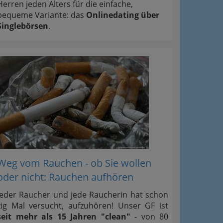
Herren jeden Alters für die einfache,
bequeme Variante: das
Onlinedating über
Singlebörsen
.
Weg vom Rauchen - ob Sie wollen
oder nicht: Rauchen aufhören
Jeder Raucher und jede Raucherin hat schon
zig Mal versucht, aufzuhören! Unser GF ist
seit mehr als 15 Jahren "clean"
- von 80