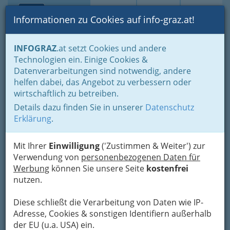
Toggle navi
Suche
Login
Menü
Informationen zu Cookies auf info-graz.at!
Home
Veranstaltungen
Gesellschaftliches
INFOGRAZ
.at setzt Cookies und andere
Technologien ein. Einige Cookies &
Datenverarbeitungen sind notwendig, andere
Babyschwimmen
helfen dabei, das Angebot zu verbessern oder
September/Oktober Bad zur
wirtschaftlich zu betreiben.
Sonne
Details dazu finden Sie in unserer
Datenschutz
Erklärung
.
15.09.2026 um 10:00 bis 10:30
Bad zur Sonne
Mit Ihrer
Einwilligung
('Zustimmen & Weiter') zur
Mag. Birgit Kusterle
Verwendung von
personenbezogenen Daten für
Kategorien
Werbung
können Sie unsere Seite
kostenfrei
nutzen.
September/Oktober
Diese schließt die Verarbeitung von Daten wie IP-
Dienstag, 10.00 - 10.30 Uhr
Adresse, Cookies & sonstigen Identifiern außerhalb
15.9., 22.9., 29.9., 6.10., 13.10. und 20.10.
der EU (u.a. USA) ein.