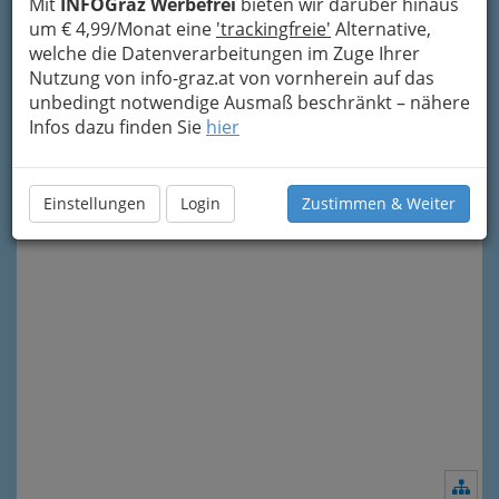
Kontakt
Mit
INFOGraz Werbefrei
bieten wir darüber hinaus
um € 4,99/Monat eine
'trackingfreie'
Alternative,
welche die Datenverarbeitungen im Zuge Ihrer
Mag. Birgit Kusterle
Nutzung von info-graz.at von vornherein auf das
+43 650 9133 123
unbedingt notwendige Ausmaß beschränkt – nähere
Infos dazu finden Sie
hier
Einstellungen
Login
Zustimmen & Weiter
Nav