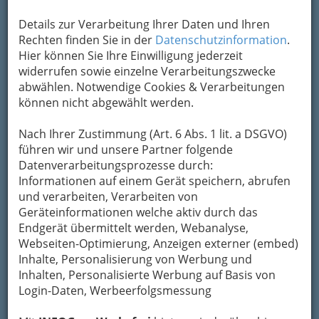
6 Einheiten - 150 Euro incl. Eintritt
Kursort: Bad zur Sonne
Details zur Verarbeitung Ihrer Daten und Ihren
Rechten finden Sie in der
Datenschutzinformation
.
Wann
Hier können Sie Ihre Einwilligung jederzeit
widerrufen sowie einzelne Verarbeitungszwecke
15.9.2026 10:00 - 10:30
abwählen. Notwendige Cookies & Verarbeitungen
22.9.2026 10:00 - 10:30
können nicht abgewählt werden.
29.9.2026 10:00 - 10:30
6.10.2026 10:00 - 10:30
Nach Ihrer Zustimmung (Art. 6 Abs. 1 lit. a DSGVO)
13.10.2026 10:00 - 10:30
führen wir und unsere Partner folgende
20.10.2026 10:00 - 10:30
Datenverarbeitungsprozesse durch:
Informationen auf einem Gerät speichern, abrufen
Ort
und verarbeiten, Verarbeiten von
Geräteinformationen welche aktiv durch das
Bad zur Sonne
Endgerät übermittelt werden, Webanalyse,
Feuerbachgasse 11 - 13, 8020 Graz
Webseiten-Optimierung, Anzeigen externer (embed)
Inhalte, Personalisierung von Werbung und
Inhalten, Personalisierte Werbung auf Basis von
Login-Daten, Werbeerfolgsmessung