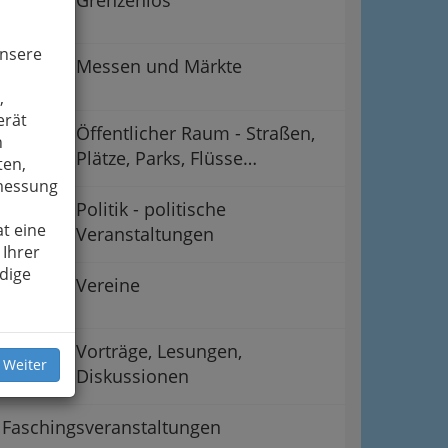
unsere
Messen und Märkte
,
erät
Öffentlicher Raum - Straßen,
n
Plätze, Parks, Flüsse…
ten,
smessung
Politik - politische
t eine
Veranstaltungen
 Ihrer
dige
Vereine
Vorträge, Lesungen,
 Weiter
Diskussionen
Faschingsveranstaltungen