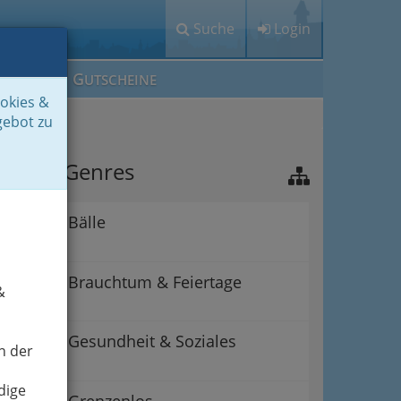
Suche
Login
M
G
EIN IG
UTSCHEINE
ookies &
gebot zu
nsere Genres
Bälle
Brauchtum & Feiertage
&
Gesundheit & Soziales
n der
dige
Grenzenlos