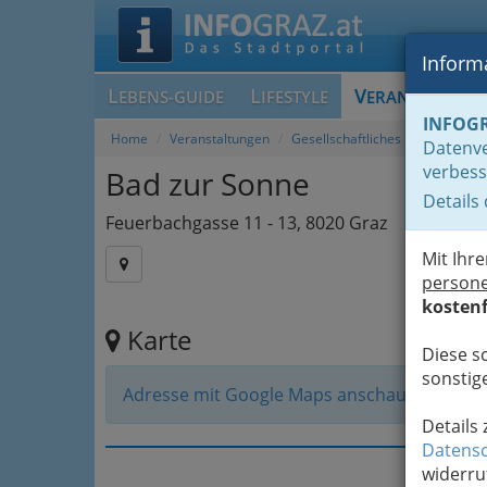
Informa
L
L
V
EBENS-GUIDE
IFESTYLE
ERANSTALTUN
INFOG
Home
Veranstaltungen
Gesellschaftliches
Datenve
verbess
Bad zur Sonne
Details
Feuerbachgasse 11 - 13, 8020 Graz
Mit Ihr
person
kostenf
Karte
Diese s
sonstige
Adresse mit Google Maps anschauen
Details
Datensc
widerru