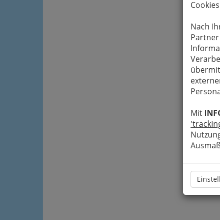
Cookies
Nach Ih
Partner
Informa
Verarbe
übermit
externe
Persona
Mit
INF
'trackin
Nutzung
Ausmaß 
Einste