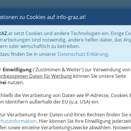
tionen zu Cookies auf info-graz.at!
B
F
G
B
GEN
LOGS
OTOS
ASTRONOMIE
RANCHEN
RAZ
.at setzt Cookies und andere Technologien ein. Einige C
rarbeitungen sind notwendig, andere helfen dabei, das An
ern oder wirtschaftlich zu betreiben.
 dazu finden Sie in unserer
Datenschutz Erklärung
.
U
er
Einwilligung
('Zustimmen & Weiter') zur Verwendung von
enbezogenen Daten für Werbung
können Sie unsere Seite
rei
nutzen.
chließt die Verarbeitung von Daten wie IP-Adresse, Cookies 
n Identifiern außerhalb der EU (u.a. USA) ein.
 zur Verarbeitung Ihrer Daten und Ihren Rechten finden Sie i
hutzinformation
. Hier können Sie Ihre Einwilligung jederzeit
fen sowie einzelne Verarbeitungszwecke abwählen. Notwen