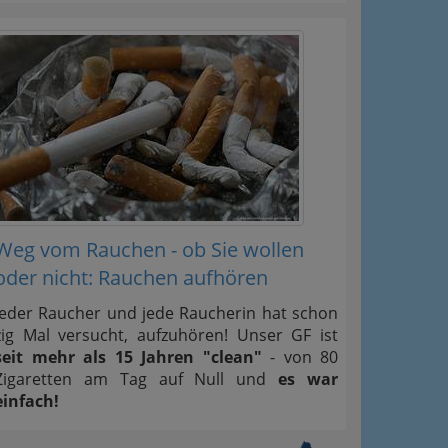
Weg vom Rauchen - ob Sie wollen
oder nicht: Rauchen aufhören
Jeder Raucher und jede Raucherin hat schon
zig Mal versucht, aufzuhören! Unser GF ist
seit mehr als 15 Jahren "clean"
- von 80
Zigaretten am Tag auf Null und
es war
einfach!