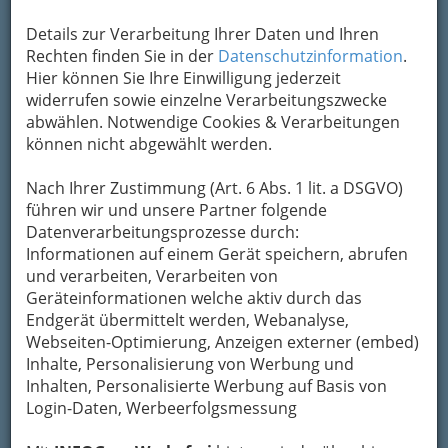
Kontaktaufnahme
Details zur Verarbeitung Ihrer Daten und Ihren
Rechten finden Sie in der
Datenschutzinformation
.
Um die Info-Graz Firmen
vor Spam-Mails zu
Hier können Sie Ihre Einwilligung jederzeit
bewahren
, verwenden wir an dieser Stelle zur
widerrufen sowie einzelne Verarbeitungszwecke
Übermittlung Ihrer Nachricht ein sicheres
abwählen. Notwendige Cookies & Verarbeitungen
Formular. Ihre Nachricht wird nach dem
können nicht abgewählt werden.
Absenden umgehend per Mail an das
Unternehmen Acitvia Gebäudereinigung
Nach Ihrer Zustimmung (Art. 6 Abs. 1 lit. a DSGVO)
weitergeleitet.
führen wir und unsere Partner folgende
Mein Name
Datenverarbeitungsprozesse durch:
Informationen auf einem Gerät speichern, abrufen
und verarbeiten, Verarbeiten von
Geräteinformationen welche aktiv durch das
Meine Email Adresse
Endgerät übermittelt werden, Webanalyse,
Webseiten-Optimierung, Anzeigen externer (embed)
Inhalte, Personalisierung von Werbung und
Mein Betreff
Inhalten, Personalisierte Werbung auf Basis von
Login-Daten, Werbeerfolgsmessung