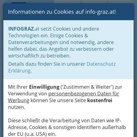
Toggle navi
Suche
Login
Menü
Informationen zu Cookies auf info-graz.at!
Home
Branchen
Einkaufen & Schenken - der Handel
INFOGRAZ
.at setzt Cookies und andere
Handel in Graz
Dinge des täglichen Lebens
Technologien ein. Einige Cookies &
Eisen- und Hartwaren
Haushaltsartikel
Datenverarbeitungen sind notwendig, andere
Acitvia Gebäudereinigung
Nav
helfen dabei, das Angebot zu verbessern oder
wirtschaftlich zu betreiben.
Sporgasse 25, 8010 Graz
Details dazu finden Sie in unserer
Datenschutz
+43 316 816 800
Erklärung
.
+43 316 811 606 - 15
Mit Ihrer
Einwilligung
('Zustimmen & Weiter') zur
Verwendung von
personenbezogenen Daten für
Werbung
können Sie unsere Seite
kostenfrei
Karte
nutzen.
Diese schließt die Verarbeitung von Daten wie IP-
Adresse mit Google Maps anschauen
Adresse, Cookies & sonstigen Identifiern außerhalb
der EU (u.a. USA) ein.