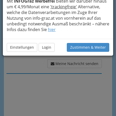
Mit
INFOGraz Werbefrei
bieten wir darüber hinaus
Meine Nachricht
um € 4,99/Monat eine
'trackingfreie'
Alternative,
welche die Datenverarbeitungen im Zuge Ihrer
Nutzung von info-graz.at von vornherein auf das
unbedingt notwendige Ausmaß beschränkt – nähere
Infos dazu finden Sie
hier
Einstellungen
Login
Zustimmen & Weiter
Meine Nachricht senden