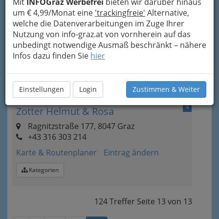
Mit
INFOGraz Werbefrei
bieten wir darüber hinaus
W.H.F. Walter & G Pobaschnig
um € 4,99/Monat eine
'trackingfreie'
Alternative,
KEG
welche die Datenverarbeitungen im Zuge Ihrer
Lazarettgasse 30, 8020 Graz
Nutzung von info-graz.at von vornherein auf das
+43 316 711 442
unbedingt notwendige Ausmaß beschränkt – nähere
Infos dazu finden Sie
hier
Karte & Routenplaner
Eintrag ändern
Kategorien
Einstellungen
Login
Zustimmen & Weiter
4
Zotter Helmut & Rosa
Ragnitzstraße 177, 8047 Graz
+43 316 303 214
Karte & Routenplaner
Eintrag ändern
Kategorien
124 Treffer
Seite
13
von
13