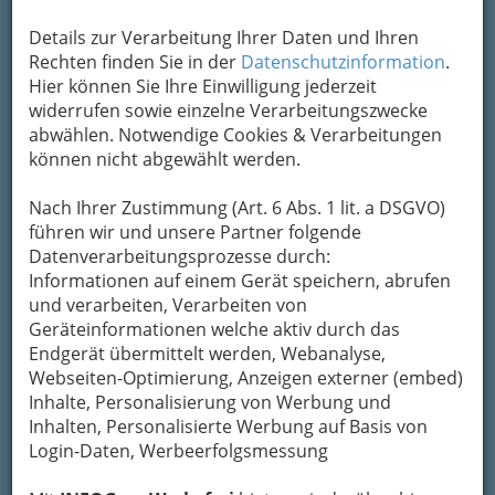
1
Vogrin Dietmar
Details zur Verarbeitung Ihrer Daten und Ihren
+43 316 822 192
Rechten finden Sie in der
Datenschutzinformation
.
+43 316 822 192
Hier können Sie Ihre Einwilligung jederzeit
E-Mail
Karte & Routenplaner
widerrufen sowie einzelne Verarbeitungszwecke
Eintrag ändern
abwählen. Notwendige Cookies & Verarbeitungen
können nicht abgewählt werden.
Kategorien
Nach Ihrer Zustimmung (Art. 6 Abs. 1 lit. a DSGVO)
führen wir und unsere Partner folgende
2
Vorwerk Austria GmbH & Co KG
Datenverarbeitungsprozesse durch:
Informationen auf einem Gerät speichern, abrufen
Weblinger Strasse 35, 8054 Graz
und verarbeiten, Verarbeiten von
+43 5 05 800 - 700
Geräteinformationen welche aktiv durch das
+43 5 05 800 - 701
Endgerät übermittelt werden, Webanalyse,
E-Mail
Karte & Routenplaner
Webseiten-Optimierung, Anzeigen externer (embed)
Eintrag ändern
Inhalte, Personalisierung von Werbung und
Inhalten, Personalisierte Werbung auf Basis von
Kategorien
Login-Daten, Werbeerfolgsmessung
3