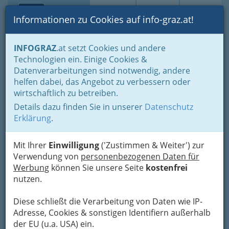
Toggle navi
Suche
Login
Menü
Informationen zu Cookies auf info-graz.at!
Home
Branchen
Einkaufen & Schenken - der Handel
INFOGRAZ
.at setzt Cookies und andere
Handel in Graz
Dinge des täglichen Lebens
Technologien ein. Einige Cookies &
Eisen- und Hartwaren
Haushaltsartikel
Datenverarbeitungen sind notwendig, andere
Nav
helfen dabei, das Angebot zu verbessern oder
Haushaltsartikel
wirtschaftlich zu betreiben.
Details dazu finden Sie in unserer
Datenschutz
Staubsauger defekt? Wasserrohrbruch oder
Erklärung
.
Wasseradern im Schlafzimmer? Sie suchen
Schneidereien oder einen Schuster? Nützliches
Mit Ihrer
Einwilligung
('Zustimmen & Weiter') zur
und Notwendiges rund um den Haushalt finden
Verwendung von
personenbezogenen Daten für
Sie hier.
Werbung
können Sie unsere Seite
kostenfrei
nutzen.
Bezirksauswahl
Diese schließt die Verarbeitung von Daten wie IP-
Alle Bezirke
Adresse, Cookies & sonstigen Identifiern außerhalb
der EU (u.a. USA) ein.