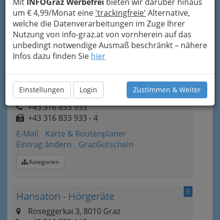
Mit
INFOGraz Werbefrei
bieten wir darüber hinaus
+43 316 461 777
um € 4,99/Monat eine
'trackingfreie'
Alternative,
E-Mail
Karte & Routenplaner
welche die Datenverarbeitungen im Zuge Ihrer
Eintrag ändern
Nutzung von info-graz.at von vornherein auf das
unbedingt notwendige Ausmaß beschränkt – nähere
Kategorien
Infos dazu finden Sie
hier
4
Hörwelt GmbH
Einstellungen
Login
Zustimmen & Weiter
Radetzkystraße 10, 8010 Graz
+43 316 833 933
+43 316 833 933 - 4
E-Mail
Karte & Routenplaner
Eintrag ändern
GrazGutschein
Kategorien
5
Hansaton - Hörgeräte
Roseggerkai 3, 8010 Graz