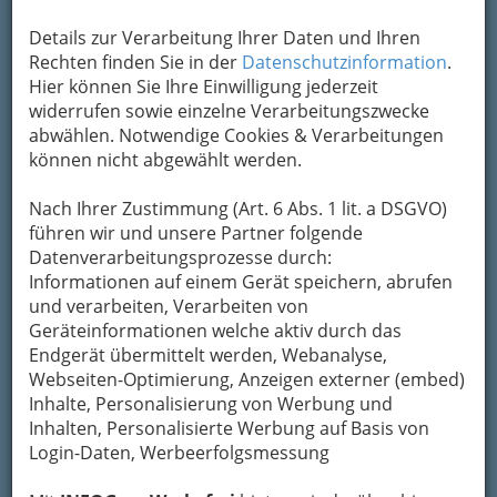
Alle Bezirke
Details zur Verarbeitung Ihrer Daten und Ihren
Rechten finden Sie in der
Datenschutzinformation
.
1
Hörgeräte-Studio Dr. Al-Yazdi OEG
Hier können Sie Ihre Einwilligung jederzeit
Leonhardstraße 42, 8010 Graz
widerrufen sowie einzelne Verarbeitungszwecke
abwählen. Notwendige Cookies & Verarbeitungen
Karte & Routenplaner
Eintrag ändern
können nicht abgewählt werden.
Kategorien
Nach Ihrer Zustimmung (Art. 6 Abs. 1 lit. a DSGVO)
führen wir und unsere Partner folgende
2
Audio lab production GmbH
Datenverarbeitungsprozesse durch:
Informationen auf einem Gerät speichern, abrufen
Reininghausstraße 13, 8020 Graz
und verarbeiten, Verarbeiten von
Karte & Routenplaner
Eintrag ändern
Geräteinformationen welche aktiv durch das
Endgerät übermittelt werden, Webanalyse,
Kategorien
Webseiten-Optimierung, Anzeigen externer (embed)
Inhalte, Personalisierung von Werbung und
Inhalten, Personalisierte Werbung auf Basis von
3
Hörgeräte Maria Greimel
Login-Daten, Werbeerfolgsmessung
St.-Peter-Hauptstraße 8, 8042 Graz-St.Peter