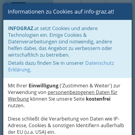
Toggle navi
Suche
Login
Menü
Informationen zu Cookies auf info-graz.at!
Home
Branchen
Einkaufen & Schenken - der Handel
INFOGRAZ
.at setzt Cookies und andere
Handel in Graz
Dinge des täglichen Lebens
Technologien ein. Einige Cookies &
Foto u. Optik u. Medizinprod.
Hörgerätehandel
Datenverarbeitungen sind notwendig, andere
Nav
helfen dabei, das Angebot zu verbessern oder
Hörgerätehandel
wirtschaftlich zu betreiben.
Details dazu finden Sie in unserer
Datenschutz
Erklärung
.
Ein Hörgerät dient dazu, Hörverluste bei Schwerhörigen
auszugleichen.
Mit Ihrer
Einwilligung
('Zustimmen & Weiter') zur
Es ist ein wichtiges Hilfsmittel zur sozialen Eingliederung
Verwendung von
personenbezogenen Daten für
Hörgeschädigter. Von den gesetzlichen Krankenkassen
Werbung
können Sie unsere Seite
kostenfrei
bezuschusst, werden Hörgeräte nach einer Verordnung durch
nutzen.
den HNO-Arzt vom Hörgeräteakustiker angepasst und sind im
Medizinproduktegesetz erfasst.
Diese schließt die Verarbeitung von Daten wie IP-
Adresse, Cookies & sonstigen Identifiern außerhalb
Bezirksauswahl
der EU (u.a. USA) ein.