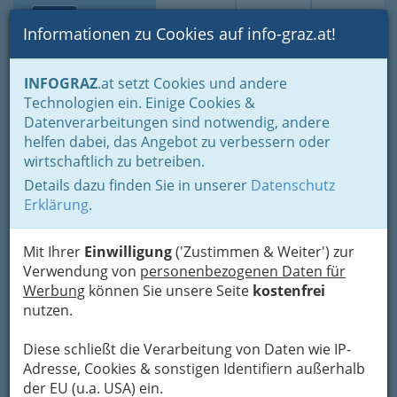
Toggle navi
Suche
Login
Menü
Informationen zu Cookies auf info-graz.at!
Home
Branchen
Gastronomie - regional und international
INFOGRAZ
.at setzt Cookies und andere
Internationale Küche
Technologien ein. Einige Cookies &
Mohammed Yousef Afana
Datenverarbeitungen sind notwendig, andere
helfen dabei, das Angebot zu verbessern oder
Pizzeria Fontana di Trevi
wirtschaftlich zu betreiben.
Details dazu finden Sie in unserer
Datenschutz
Schumanngasse 4, 8010 Graz
Erklärung
.
+43 316 383 602
Mit Ihrer
Einwilligung
('Zustimmen & Weiter') zur
Verwendung von
personenbezogenen Daten für
Werbung
können Sie unsere Seite
kostenfrei
Karte
nutzen.
Adresse mit Google Maps anschauen
Diese schließt die Verarbeitung von Daten wie IP-
Adresse, Cookies & sonstigen Identifiern außerhalb
der EU (u.a. USA) ein.