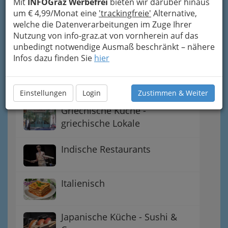
Mit
INFOGraz Werbefrei
bieten wir darüber hinaus
Afrikanisch
um € 4,99/Monat eine
'trackingfreie'
Alternative,
welche die Datenverarbeitungen im Zuge Ihrer
Asiatische Restaurants -
Nutzung von info-graz.at von vornherein auf das
Küche Asiens
unbedingt notwendige Ausmaß beschränkt – nähere
Infos dazu finden Sie
hier
Chinesische Küche - China-
Restaurants
Einstellungen
Login
Zustimmen & Weiter
Griechische Küche -
griechische Lokale
Indische Restaurants
Italienisch
Japanische Küche - Sushi &