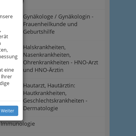
Chirurgie
Gynäkologe / Gynäkologin -
unsere
Frauenheilkunde und
,
Geburtshilfe
erät
n
Halskrankheiten,
ten,
Nasenkrankheiten,
smessung
Ohrenkrankheiten - HNO-Arzt
und HNO-Ärztin
t eine
 Ihrer
dige
Hautarzt, Hautärztin:
Hautkrankheiten,
Geschlechtskrankheiten -
Dermatologie
 Weiter
Immunologie