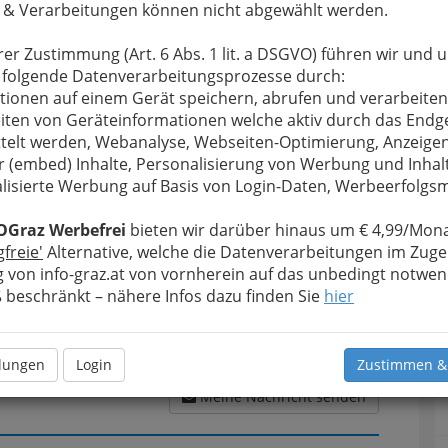
 & Verarbeitungen können nicht abgewählt werden.
rer Zustimmung (Art. 6 Abs. 1 lit. a DSGVO) führen wir und 
u bewahren
, verwenden wir an dieser Stelle zur
 folgende Datenverarbeitungsprozesse durch:
Formular. Ihre Nachricht wird nach dem Absenden
tionen auf einem Gerät speichern, abrufen und verarbeiten
rof. Dr. Robert Gasser PhD - Facharzt für Innere
iten von Geräteinformationen welche aktiv durch das Endg
telt werden, Webanalyse, Webseiten-Optimierung, Anzeige
Meine Nachricht
r (embed) Inhalte, Personalisierung von Werbung und Inhal
lisierte Werbung auf Basis von Login-Daten, Werbeerfolg
OGraz Werbefrei
bieten wir darüber hinaus um € 4,99/Mona
gfreie'
Alternative, welche die Datenverarbeitungen im Zuge
 von info-graz.at von vornherein auf das unbedingt notwen
beschränkt – nähere Infos dazu finden Sie
hier
llungen
Login
Zustimmen &
Meine Nachricht senden