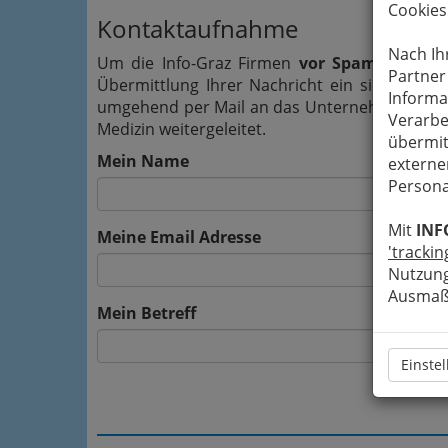
Cookies
Kontaktaufnahme
Nach Ih
Um die Info-Graz Firmen
vor Spam-Mails z
Partner
Übermittlung Ihrer Nachricht ein sicheres 
Informa
umgehend per Mail an das Unternehmen Univ.P
Verarbe
Medizin weitergeleitet.
übermit
Mein Name
externe
Persona
Mit
INF
Meine Email Adresse
'trackin
Nutzung
Ausmaß 
Mein Betreff
Einste