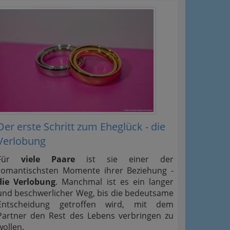
Der erste Schritt zum Eheglück - die
Verlobung
Für
viele Paare
ist sie einer der
romantischsten Momente ihrer Beziehung -
die Verlobung
. Manchmal ist es ein langer
und beschwerlicher Weg, bis die bedeutsame
Entscheidung getroffen wird, mit dem
Partner den Rest des Lebens verbringen zu
wollen.