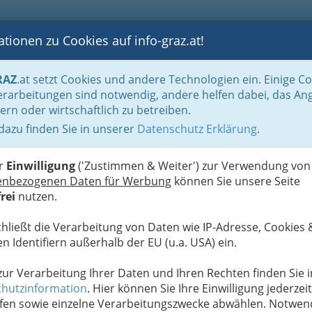
tionen zu Cookies auf info-graz.at!
B
F
G
B
GEN
LOGS
OTOS
ASTRONOMIE
RANCHEN
RAZ
.at setzt Cookies und andere Technologien ein. Einige C
und Fachärztinnen
Kardiologie
rarbeitungen sind notwendig, andere helfen dabei, das An
ern oder wirtschaftlich zu betreiben.
r PhD - Facharzt für Innere
 dazu finden Sie in unserer
Datenschutz Erklärung
.
F
er
Einwilligung
('Zustimmen & Weiter') zur Verwendung von
enbezogenen Daten für Werbung
können Sie unsere Seite
rei
nutzen.
chließt die Verarbeitung von Daten wie IP-Adresse, Cookies 
n Identifiern außerhalb der EU (u.a. USA) ein.
 zur Verarbeitung Ihrer Daten und Ihren Rechten finden Sie i
hutzinformation
. Hier können Sie Ihre Einwilligung jederzeit
fen sowie einzelne Verarbeitungszwecke abwählen. Notwen