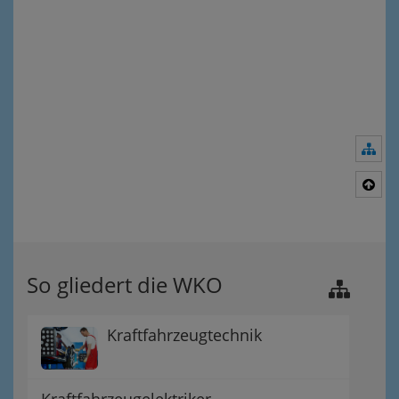
Nav
Nac
So gliedert die WKO
Kraftfahrzeugtechnik