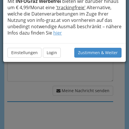
Mein Betreff
Mit
INFOGraz Werbefrei
bieten wir darüber hinaus
um € 4,99/Monat eine
'trackingfreie'
Alternative,
welche die Datenverarbeitungen im Zuge Ihrer
Nutzung von info-graz.at von vornherein auf das
Meine Nachricht
unbedingt notwendige Ausmaß beschränkt – nähere
Infos dazu finden Sie
hier
Einstellungen
Login
Zustimmen & Weiter
Meine Nachricht senden