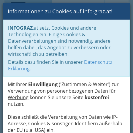
Toggle navi
Suche
Login
Menü
Informationen zu Cookies auf info-graz.at!
Home
Branchen
Gewerbe, Handwerk, Banken
INFOGRAZ
.at setzt Cookies und andere
Gewerbe & Handwerk, Gliederung der WKO
Technologien ein. Einige Cookies &
Landesinnung der Fahrzeugtechnik / Kraftfahrzeugtechniker
Datenverarbeitungen sind notwendig, andere
Karosseriebauer
helfen dabei, das Angebot zu verbessern oder
KFZ-Technik Harald Stange
wirtschaftlich zu betreiben.
e.U.
Details dazu finden Sie in unserer
Datenschutz
Erklärung
.
Liebenauer Hauptstraße 127, 8041 Graz-
Liebenau
Mit Ihrer
Einwilligung
('Zustimmen & Weiter') zur
+43 316 421 414
Verwendung von
personenbezogenen Daten für
+43 316 421 414-14
Werbung
können Sie unsere Seite
kostenfrei
nutzen.
Diese schließt die Verarbeitung von Daten wie IP-
Karte
Adresse, Cookies & sonstigen Identifiern außerhalb
der EU (u.a. USA) ein.