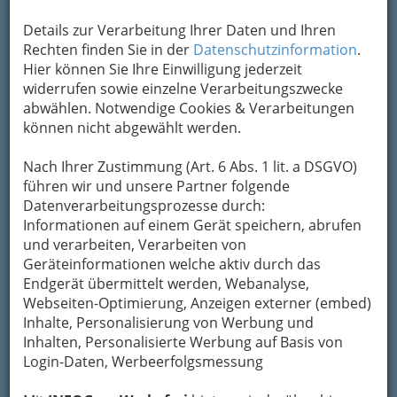
Adresse mit Google Maps anschauen
Details zur Verarbeitung Ihrer Daten und Ihren
Rechten finden Sie in der
Datenschutzinformation
.
Hier können Sie Ihre Einwilligung jederzeit
Kontaktaufnahme
widerrufen sowie einzelne Verarbeitungszwecke
abwählen. Notwendige Cookies & Verarbeitungen
Um die Info-Graz Firmen
vor Spam-Mails zu
können nicht abgewählt werden.
bewahren
, verwenden wir an dieser Stelle zur
Übermittlung Ihrer Nachricht ein sicheres
Nach Ihrer Zustimmung (Art. 6 Abs. 1 lit. a DSGVO)
Formular. Ihre Nachricht wird nach dem
führen wir und unsere Partner folgende
Absenden umgehend per Mail an das
Datenverarbeitungsprozesse durch:
Unternehmen KFZ-Technik Harald Stange e.U.
Informationen auf einem Gerät speichern, abrufen
weitergeleitet.
und verarbeiten, Verarbeiten von
Geräteinformationen welche aktiv durch das
Mein Name
Endgerät übermittelt werden, Webanalyse,
Webseiten-Optimierung, Anzeigen externer (embed)
Inhalte, Personalisierung von Werbung und
Meine Email Adresse
Inhalten, Personalisierte Werbung auf Basis von
Login-Daten, Werbeerfolgsmessung