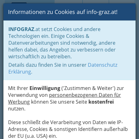
Toggle navi
Suche
Login
Menü
Informationen zu Cookies auf info-graz.at!
Home
Branchen
Gewerbe, Handwerk, Banken
INFOGRAZ
.at setzt Cookies und andere
Gewerbe & Handwerk, Gliederung der WKO
Technologien ein. Einige Cookies &
Landesinnung der Fahrzeugtechnik / Kraftfahrzeugtechniker
Datenverarbeitungen sind notwendig, andere
Karosseriespengler bzw. -lackierer, soweit sie diese Tätigkeit
überwiegend verrichten
helfen dabei, das Angebot zu verbessern oder
wirtschaftlich zu betreiben.
Wasner Ges.m.b.H.
Details dazu finden Sie in unserer
Datenschutz
Erklärung
.
Waagner-Biro-Straße 65, 8020 Graz
+43 316 391 317-0
+43 316 391 317-23
Mit Ihrer
Einwilligung
('Zustimmen & Weiter') zur
Verwendung von
personenbezogenen Daten für
Werbung
können Sie unsere Seite
kostenfrei
nutzen.
Karte
Diese schließt die Verarbeitung von Daten wie IP-
Adresse, Cookies & sonstigen Identifiern außerhalb
Adresse mit Google Maps anschauen
der EU (u.a. USA) ein.