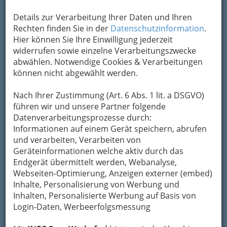
Details zur Verarbeitung Ihrer Daten und Ihren
Rechten finden Sie in der
Datenschutzinformation
.
Kontaktaufnahme
Hier können Sie Ihre Einwilligung jederzeit
Um die Info-Graz Firmen
widerrufen sowie einzelne Verarbeitungszwecke
vor Spam-Mails zu
bewahren
abwählen. Notwendige Cookies & Verarbeitungen
, verwenden wir an dieser Stelle zur
Übermittlung Ihrer Nachricht ein sicheres
können nicht abgewählt werden.
Formular. Ihre Nachricht wird nach dem
Absenden umgehend per Mail an das
Nach Ihrer Zustimmung (Art. 6 Abs. 1 lit. a DSGVO)
Unternehmen Wasner Ges.m.b.H. weitergeleitet.
führen wir und unsere Partner folgende
Datenverarbeitungsprozesse durch:
Mein Name
Informationen auf einem Gerät speichern, abrufen
und verarbeiten, Verarbeiten von
Geräteinformationen welche aktiv durch das
Meine Email Adresse
Endgerät übermittelt werden, Webanalyse,
Webseiten-Optimierung, Anzeigen externer (embed)
Inhalte, Personalisierung von Werbung und
Inhalten, Personalisierte Werbung auf Basis von
Mein Betreff
Login-Daten, Werbeerfolgsmessung