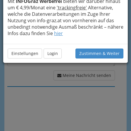
Mit
INFOGraz Werbefrei
bieten wir darüber hinaus
Meine Nachricht
um € 4,99/Monat eine
'trackingfreie'
Alternative,
welche die Datenverarbeitungen im Zuge Ihrer
Nutzung von info-graz.at von vornherein auf das
unbedingt notwendige Ausmaß beschränkt – nähere
Infos dazu finden Sie
hier
Einstellungen
Login
Zustimmen & Weiter
Meine Nachricht senden