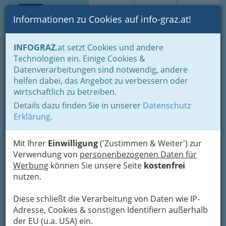
Toggle navi
Suche
Login
Menü
Informationen zu Cookies auf info-graz.at!
Home
Branchen
Auto - KFZ
KFZ Werkstatt
INFOGRAZ
.at setzt Cookies und andere
Technologien ein. Einige Cookies &
ARBÖ-Auto-, Motor- und
Datenverarbeitungen sind notwendig, andere
Radfahrerbund Österreichs,
helfen dabei, das Angebot zu verbessern oder
Landesorganisation
wirtschaftlich zu betreiben.
Details dazu finden Sie in unserer
Datenschutz
Steiermark, ARBÖ-
Erklärung
.
Steiermark
Kapellenstraße 45, 8020 Graz
Mit Ihrer
Einwilligung
('Zustimmen & Weiter') zur
Verwendung von
+43 50 123 26 00
personenbezogenen Daten für
Werbung
+43 50 123 26 00-20
können Sie unsere Seite
kostenfrei
nutzen.
Diese schließt die Verarbeitung von Daten wie IP-
Adresse, Cookies & sonstigen Identifiern außerhalb
Karte
der EU (u.a. USA) ein.