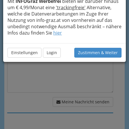
Mit
INFOGraz Werbefrei
bieten wir darüber hinaus
um € 4,99/Monat eine
'trackingfreie'
Alternative,
Mein Betreff
welche die Datenverarbeitungen im Zuge Ihrer
Nutzung von info-graz.at von vornherein auf das
unbedingt notwendige Ausmaß beschränkt – nähere
Infos dazu finden Sie
hier
Meine Nachricht
Einstellungen
Login
Zustimmen & Weiter
Meine Nachricht senden