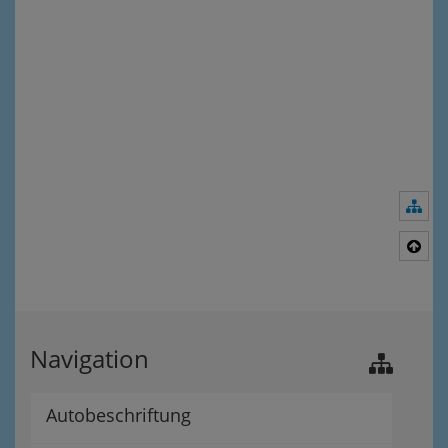
Nav
Nac
Navigation
Autobeschriftung