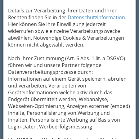
Details zur Verarbeitung Ihrer Daten und Ihren
Adresse mit Google Maps anschauen
Rechten finden Sie in der
Datenschutzinformation
.
Hier können Sie Ihre Einwilligung jederzeit
widerrufen sowie einzelne Verarbeitungszwecke
Kontaktaufnahme
abwählen. Notwendige Cookies & Verarbeitungen
können nicht abgewählt werden.
Um die Info-Graz Firmen
vor Spam-Mails zu
bewahren
, verwenden wir an dieser Stelle zur
Nach Ihrer Zustimmung (Art. 6 Abs. 1 lit. a DSGVO)
Übermittlung Ihrer Nachricht ein sicheres
führen wir und unsere Partner folgende
Formular. Ihre Nachricht wird nach dem
Datenverarbeitungsprozesse durch:
Absenden umgehend per Mail an das
Informationen auf einem Gerät speichern, abrufen
Unternehmen ARBÖ-Auto-, Motor- und
und verarbeiten, Verarbeiten von
Radfahrerbund Österreichs, Landesorganisation
Geräteinformationen welche aktiv durch das
Steiermark, ARBÖ-Steiermark weitergeleitet.
Endgerät übermittelt werden, Webanalyse,
Mein Name
Webseiten-Optimierung, Anzeigen externer (embed)
Inhalte, Personalisierung von Werbung und
Inhalten, Personalisierte Werbung auf Basis von
Login-Daten, Werbeerfolgsmessung
Meine Email Adresse