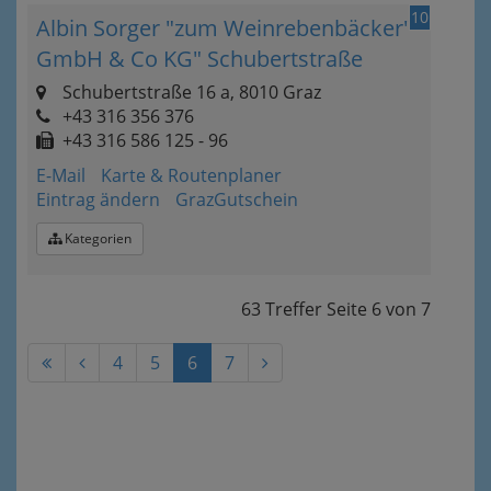
10
Albin Sorger "zum Weinrebenbäcker"
GmbH & Co KG" Schubertstraße
Schubertstraße 16 a, 8010 Graz
+43 316 356 376
+43 316 586 125 - 96
E-Mail
Karte & Routenplaner
Eintrag ändern
GrazGutschein
Kategorien
63 Treffer
Seite
6
von
7
4
5
6
7