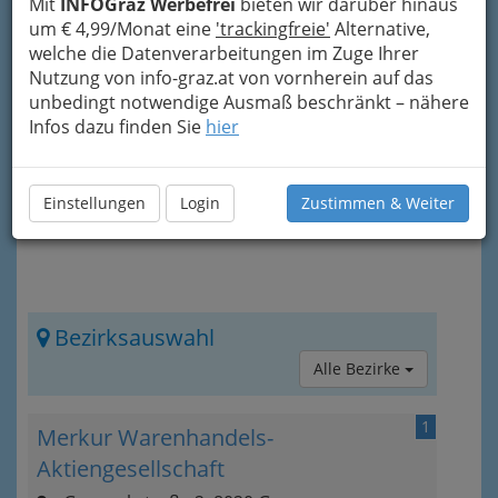
Mit
INFOGraz Werbefrei
bieten wir darüber hinaus
Informationen zum Thema Helfer der
um € 4,99/Monat eine
'trackingfreie'
Alternative,
menschlichen Naschkatzen.
welche die Datenverarbeitungen im Zuge Ihrer
Diese können Sie auch direkt über das „Info-
Nutzung von info-graz.at von vornherein auf das
Icon“
rechts oben erreichen.
unbedingt notwendige Ausmaß beschränkt – nähere
Infos dazu finden Sie
hier
Einstellungen
Login
Zustimmen & Weiter
Bezirksauswahl
Alle Bezirke
1
Merkur Warenhandels-
Aktiengesellschaft