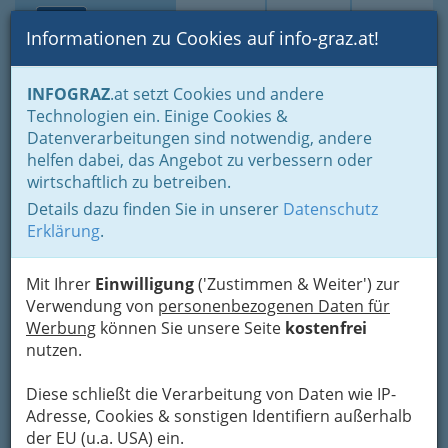
Toggle navi
Suche
Login
Menü
Informationen zu Cookies auf info-graz.at!
Home
Branchen
Gewerbe, Handwerk, Banken
INFOGRAZ
.at setzt Cookies und andere
Gewerbe & Handwerk, Gliederung der WKO
Technologien ein. Einige Cookies &
Landesinnung der Konditoren und Zuckerbäcker
Datenverarbeitungen sind notwendig, andere
helfen dabei, das Angebot zu verbessern oder
Konditoreien in Graz und
wirtschaftlich zu betreiben.
Umgebung – Konditor oder
Details dazu finden Sie in unserer
Datenschutz
Erklärung
.
Zuckerbäcker: Konditorei,
Patisserie oder Feinbäckerei
Mit Ihrer
Einwilligung
('Zustimmen & Weiter') zur
Verwendung von
personenbezogenen Daten für
Konditoreien, wo
Werbung
können Sie unsere Seite
kostenfrei
Konditormeister und
nutzen.
Konditormeisterin süße
Diese schließt die Verarbeitung von Daten wie IP-
Köstlichkeiten ins Leben rufen
Adresse, Cookies & sonstigen Identifiern außerhalb
der EU (u.a. USA) ein.