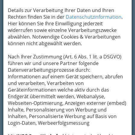
Details zur Verarbeitung Ihrer Daten und Ihren
Rechten finden Sie in der
Datenschutzinformation
.
Hier können Sie Ihre Einwilligung jederzeit
widerrufen sowie einzelne Verarbeitungszwecke
abwählen. Notwendige Cookies & Verarbeitungen
können nicht abgewählt werden.
Nach Ihrer Zustimmung (Art. 6 Abs. 1 lit. a DSGVO)
führen wir und unsere Partner folgende
Datenverarbeitungsprozesse durch:
Informationen auf einem Gerät speichern, abrufen
und verarbeiten, Verarbeiten von
Torten, Pralinen und Petit Fours zur Auswahl in der
Konditorei in Graz
Geräteinformationen welche aktiv durch das
Endgerät übermittelt werden, Webanalyse,
Der
Konditor
zaubert Backwerke als
süße
Webseiten-Optimierung, Anzeigen externer (embed)
Meisterleistung
und
edle Pralinen
, so kunstvoll
Inhalte, Personalisierung von Werbung und
und schön, dass sie beinahe zu schade sind,
Inhalten, Personalisierte Werbung auf Basis von
gegessen zu werden.
Login-Daten, Werbeerfolgsmessung
Nach den einzelnen Einträgen gibt es noch mehr