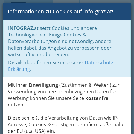
Toggle navi
Suche
Login
Menü
Informationen zu Cookies auf info-graz.at!
Home
Branchen
Gewerbe, Handwerk, Banken
INFOGRAZ
.at setzt Cookies und andere
Information und Consulting
Technische Büros - Ingenieurbüros
Technologien ein. Einige Cookies &
Kulturtechnik und Wasserwirtschaft
Datenverarbeitungen sind notwendig, andere
Haslauer & Partner GmbH
Nav
helfen dabei, das Angebot zu verbessern oder
wirtschaftlich zu betreiben.
Annaweg 2, 8020 Graz
Details dazu finden Sie in unserer
Datenschutz
+43 316 575 211
Erklärung
.
Mit Ihrer
Einwilligung
('Zustimmen & Weiter') zur
Verwendung von
personenbezogenen Daten für
Karte
Werbung
können Sie unsere Seite
kostenfrei
nutzen.
Adresse mit Google Maps anschauen
Diese schließt die Verarbeitung von Daten wie IP-
Adresse, Cookies & sonstigen Identifiern außerhalb
der EU (u.a. USA) ein.