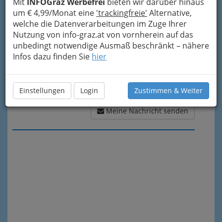
Mit
INFOGraz Werbefrei
bieten wir darüber hinaus
um € 4,99/Monat eine
'trackingfreie'
Alternative,
welche die Datenverarbeitungen im Zuge Ihrer
Nutzung von info-graz.at von vornherein auf das
unbedingt notwendige Ausmaß beschränkt – nähere
Infos dazu finden Sie
hier
Einstellungen
Login
Zustimmen & Weiter
Meine Nachricht senden