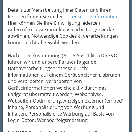
Kontaktaufnahme
Details zur Verarbeitung Ihrer Daten und Ihren
Um die Info-Graz Firmen
vor Spam-Mails zu
Rechten finden Sie in der
Datenschutzinformation
.
bewahren
, verwenden wir an dieser Stelle zur
Hier können Sie Ihre Einwilligung jederzeit
Übermittlung Ihrer Nachricht ein sicheres
widerrufen sowie einzelne Verarbeitungszwecke
Formular. Ihre Nachricht wird nach dem
abwählen. Notwendige Cookies & Verarbeitungen
Absenden umgehend per Mail an das
können nicht abgewählt werden.
Unternehmen Haslauer & Partner GmbH
weitergeleitet.
Nach Ihrer Zustimmung (Art. 6 Abs. 1 lit. a DSGVO)
Mein Name
führen wir und unsere Partner folgende
Datenverarbeitungsprozesse durch:
Informationen auf einem Gerät speichern, abrufen
und verarbeiten, Verarbeiten von
Meine Email Adresse
Geräteinformationen welche aktiv durch das
Endgerät übermittelt werden, Webanalyse,
Webseiten-Optimierung, Anzeigen externer (embed)
Mein Betreff
Inhalte, Personalisierung von Werbung und
Inhalten, Personalisierte Werbung auf Basis von
Login-Daten, Werbeerfolgsmessung
Meine Nachricht