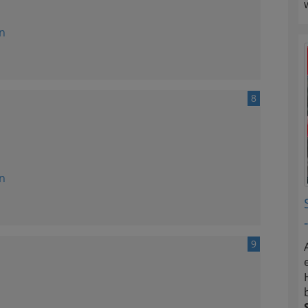
n
8
n
9