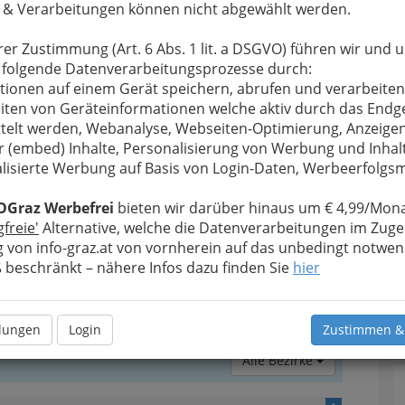
nd mehr:
Leder ist eine durch Gerbung chemisch
 & Verarbeitungen können nicht abgewählt werden.
, deren natürliche Faserstruktur weitgehend
schen den Begriffen Leder und Pelz (Pelzfell)
rer Zustimmung (Art. 6 Abs. 1 lit. a DSGVO) führen wir und 
meist aus der Lederhaut (anderer Name Dermis)
 folgende Datenverarbeitungsprozesse durch:
nen. Diese gliedert sich ihrerseits in die nach
tionen auf einem Gerät speichern, abrufen und verarbeiten
roberfläche ihr glattes Aussehen gebenden
iten von Geräteinformationen welche aktiv durch das Endg
runter liegende, für die mechanische Festigkeit
telt werden, Webanalyse, Webseiten-Optimierung, Anzeige
schicht. Während z. B. Spaltleder nur aus der
r (embed) Inhalte, Personalisierung von Werbung und Inhal
e Skivers, das sind sehr dünne Schafleder, fast nur
lisierte Werbung auf Basis von Login-Daten, Werbeerfolg
OGraz Werbefrei
bieten wir darüber hinaus um € 4,99/Mona
, also alles von größeren
gfreie'
Alternative, welche die Datenverarbeitungen im Zuge
 im rohen ungegerbten
 von info-graz.at von vornherein auf das unbedingt notwen
ezeichnet
. Die Hülle von
beschränkt – nähere Infos dazu finden Sie
hier
tc. wird grundsätzlich Fell
T
bildende Oberhaut oder
n von Pelz oder Pelzfellen.
D
llungen
Login
Zustimmen &
Alle Bezirke