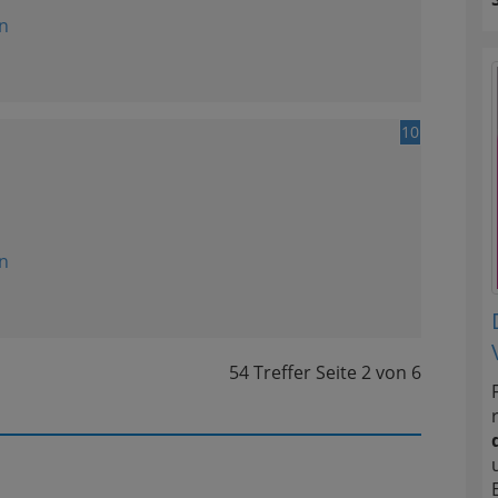
n
10
n
54 Treffer
Seite
2
von
6