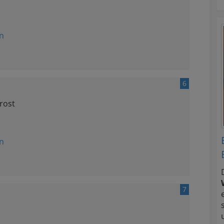
n
6
rost
n
7