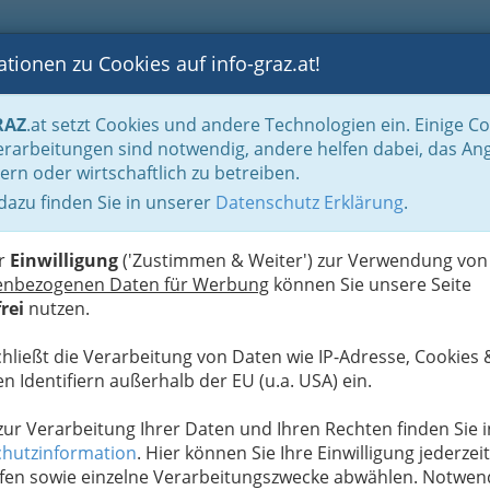
tionen zu Cookies auf info-graz.at!
B
F
G
B
GEN
LOGS
OTOS
ASTRONOMIE
RANCHEN
RAZ
.at setzt Cookies und andere Technologien ein. Einige C
Handel in Graz
Dinge des täglichen Lebens
Lederwaren- u. Spielwaren- und
rarbeitungen sind notwendig, andere helfen dabei, das An
ern oder wirtschaftlich zu betreiben.
 dazu finden Sie in unserer
Datenschutz Erklärung
.
N
en
er
Einwilligung
('Zustimmen & Weiter') zur Verwendung von
enbezogenen Daten für Werbung
können Sie unsere Seite
rei
nutzen.
chließt die Verarbeitung von Daten wie IP-Adresse, Cookies 
e Kuhhaut!“ ..
n Identifiern außerhalb der EU (u.a. USA) ein.
nicht, was es bedeutet. Dass es eine Redewendung
 zur Verarbeitung Ihrer Daten und Ihren Rechten finden Sie i
storien bezog, die nicht auf dem Pergament einer
hutzinformation
. Hier können Sie Ihre Einwilligung jederzeit
 muss man erst einmal wissen.
fen sowie einzelne Verarbeitungszwecke abwählen. Notwen