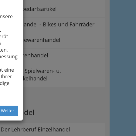
Raucherbedarfsartikel
unsere
Fahrradhandel - Bikes und Fahrräder
,
erät
Galanteriewarenhandel
n
ten,
Lederwarenhandel
smessung
t eine
Leder- u. Spielwaren- u.
 Ihrer
Sportartikelhandel
dige
ipps
er Handel
 Weiter
Der Lehrberuf Einzelhandel