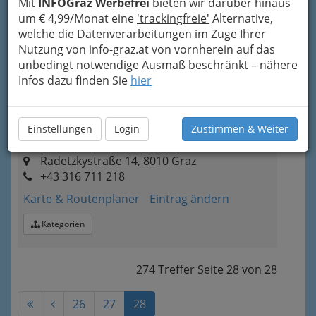
Griesbäcker
Mit
INFOGraz Werbefrei
bieten wir darüber hinaus
um € 4,99/Monat eine
'trackingfreie'
Alternative,
Kaiserfeldgasse 24, 8010 Graz
welche die Datenverarbeitungen im Zuge Ihrer
Karte & Routenplaner
Eintrag ändern
Nutzung von info-graz.at von vornherein auf das
unbedingt notwendige Ausmaß beschränkt – nähere
Kategorien
Infos dazu finden Sie
hier
4
Michael Tesanovic Zum
Einstellungen
Login
Zustimmen & Weiter
Griesbäcker
Radetzkystraße 14, 8010 Graz
+43 316 711 218
Karte & Routenplaner
Eintrag ändern
Kategorien
274 Treffer
Seite
28
von
28
26
27
28