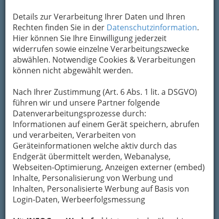
Sackstraße 10, 8010 Graz
Details zur Verarbeitung Ihrer Daten und Ihren
+43 316 826 046
Rechten finden Sie in der
Datenschutzinformation
.
Hier können Sie Ihre Einwilligung jederzeit
E-Mail
Karte & Routenplaner
widerrufen sowie einzelne Verarbeitungszwecke
Eintrag ändern
abwählen. Notwendige Cookies & Verarbeitungen
Kategorien
können nicht abgewählt werden.
Nach Ihrer Zustimmung (Art. 6 Abs. 1 lit. a DSGVO)
2
Cemil Yakut
führen wir und unsere Partner folgende
Datenverarbeitungsprozesse durch:
Idlhofgasse 8, 8020 Graz
Informationen auf einem Gerät speichern, abrufen
+43 316 766 141
und verarbeiten, Verarbeiten von
E-Mail
Karte & Routenplaner
Geräteinformationen welche aktiv durch das
Eintrag ändern
Endgerät übermittelt werden, Webanalyse,
Webseiten-Optimierung, Anzeigen externer (embed)
Kategorien
Inhalte, Personalisierung von Werbung und
Inhalten, Personalisierte Werbung auf Basis von
Login-Daten, Werbeerfolgsmessung
3
Michael Karl Tesanovic Zum