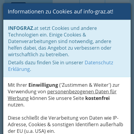
Toggle navi
Suche
Login
Menü
Informationen zu Cookies auf info-graz.at!
Home
Branchen
Einkaufen & Schenken - der Handel
INFOGRAZ
.at setzt Cookies und andere
Handel in Graz
Dinge des täglichen Lebens
Lebensmittel
Technologien ein. Einige Cookies &
Lebensmittelhandel allgemein
Datenverarbeitungen sind notwendig, andere
Nav
helfen dabei, das Angebot zu verbessern oder
Lebensmittelhandel
wirtschaftlich zu betreiben.
allgemein
Details dazu finden Sie in unserer
Datenschutz
Erklärung
.
Lebensmittelhändler, Supermärkte, Lebensmittelgeschäfte,
Mit Ihrer
Einwilligung
('Zustimmen & Weiter') zur
Lebensmittelhandel, Lebensmittelshops, .... . Händler für
Verwendung von
personenbezogenen Daten für
Lebensmittel in Graz:
Werbung
können Sie unsere Seite
kostenfrei
nutzen.
Bezirksauswahl
Alle Bezirke
Diese schließt die Verarbeitung von Daten wie IP-
Adresse, Cookies & sonstigen Identifiern außerhalb
1
der EU (u.a. USA) ein.
Xocolat Graz - Inh. Ramona Mahr