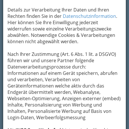
Berücksichtigung von von Line-ups und
Details zur Verarbeitung Ihrer Daten und Ihren
Ticketpreisen in
Festival-Guides
verplant.
Rechten finden Sie in der
Datenschutzinformation
.
Inzwischen wird die große Auswahl manchmal
Hier können Sie Ihre Einwilligung jederzeit
regelrecht zur Qual, denn in jedem Jahr kommen
widerrufen sowie einzelne Verarbeitungszwecke
neue Festivals hinzu und alle versuchen, sich mit
abwählen. Notwendige Cookies & Verarbeitungen
international erfolgreichen Künstlern als
können nicht abgewählt werden.
Headlinern oder besonders innovativen
Konzepten von den übrigen Veranstaltungen
Nach Ihrer Zustimmung (Art. 6 Abs. 1 lit. a DSGVO)
abzuheben. Für alle Feierwütigen, die noch
führen wir und unsere Partner folgende
vollkommen orientierungslos sind, wollen wir
Datenverarbeitungsprozesse durch:
deshalb einige der herausragenden Festivals des
Informationen auf einem Gerät speichern, abrufen
Sommers vorstellen.
und verarbeiten, Verarbeiten von
Geräteinformationen welche aktiv durch das
Endgerät übermittelt werden, Webanalyse,
Webseiten-Optimierung, Anzeigen externer (embed)
Inhalte, Personalisierung von Werbung und
Inhalten, Personalisierte Werbung auf Basis von
Login-Daten, Werbeerfolgsmessung