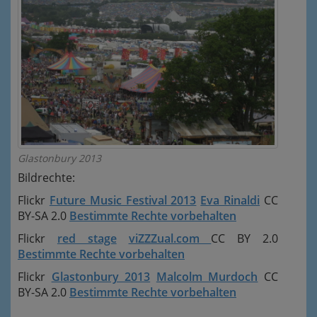
Glastonbury 2013
Bildrechte:
Flickr
Future Music Festival 2013
Eva Rinaldi
CC
BY-SA 2.0
Bestimmte Rechte vorbehalten
Flickr
red stage
viZZZual.com
CC BY 2.0
Bestimmte Rechte vorbehalten
Flickr
Glastonbury 2013
Malcolm Murdoch
CC
BY-SA 2.0
Bestimmte Rechte vorbehalten