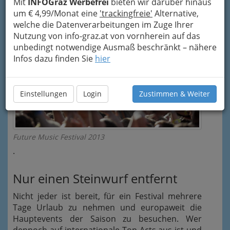
Mit
INFOGraz Werbefrei
bieten wir darüber hinaus
um € 4,99/Monat eine
'trackingfreie'
Alternative,
welche die Datenverarbeitungen im Zuge Ihrer
Nutzung von info-graz.at von vornherein auf das
unbedingt notwendige Ausmaß beschränkt – nähere
Infos dazu finden Sie
hier
Einstellungen
Login
Zustimmen & Weiter
Future Music Festival 2013
.
Nur einen Steinwurf entfernt
Nicht jeder ist bereit, für ein Festival mehrere
Tage Urlaub zu nehmen und europaweit die
Hauptevents der Saison zu besuchen. Wer
dennoch auf internationale Top-Acts aus ist und