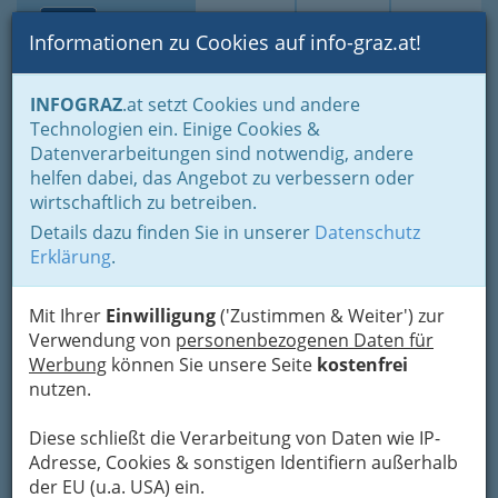
Toggle navi
Suche
Login
Menü
Informationen zu Cookies auf info-graz.at!
Home
Lifestyle
INFOGRAZ
.at setzt Cookies und andere
Technologien ein. Einige Cookies &
Datenverarbeitungen sind notwendig, andere
Auf in den Festivalsommer!
helfen dabei, das Angebot zu verbessern oder
wirtschaftlich zu betreiben.
Hieß es vor einigen Jahren noch 'Sommerzeit ist
Details dazu finden Sie in unserer
Datenschutz
Urlaubszeit', haben die Festivals dem
Erklärung
.
klassischen Sommerurlaub inzwischen den Rang
abgelaufen
Mit Ihrer
Einwilligung
('Zustimmen & Weiter') zur
Verwendung von
personenbezogenen Daten für
Einige herausragende Festivals
Werbung
können Sie unsere Seite
kostenfrei
des Sommers 2015
nutzen.
So wie früher zu Jahresbeginn Urlaubskataloge
Diese schließt die Verarbeitung von Daten wie IP-
und Internetportale nach Reisezielen und
Adresse, Cookies & sonstigen Identifiern außerhalb
Hotelbewertungen durchforstet wurden,
der EU (u.a. USA) ein.
werden heute die Sommermonate unter