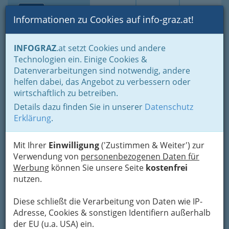
Toggle navi
Suche
Login
Menü
Informationen zu Cookies auf info-graz.at!
Home
Branchen
Freizeit & Sport
Sport
INFOGRAZ
.at setzt Cookies und andere
Motorradsport - Zweiradhandel und Reparatur
Technologien ein. Einige Cookies &
Joe´s Motorcycle Parts &
Datenverarbeitungen sind notwendig, andere
Nav
helfen dabei, das Angebot zu verbessern oder
Zubehör Service
wirtschaftlich zu betreiben.
Details dazu finden Sie in unserer
Datenschutz
Lagergasse 122, 8020 Graz
Erklärung
.
+43 316 272 708
+43 664 151 86 53
Mit Ihrer
Einwilligung
('Zustimmen & Weiter') zur
Verwendung von
personenbezogenen Daten für
Werbung
können Sie unsere Seite
kostenfrei
nutzen.
Karte
Diese schließt die Verarbeitung von Daten wie IP-
Adresse mit Google Maps anschauen
Adresse, Cookies & sonstigen Identifiern außerhalb
der EU (u.a. USA) ein.