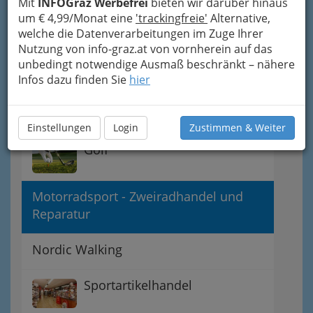
Mit
INFOGraz Werbefrei
bieten wir darüber hinaus
um € 4,99/Monat eine
'trackingfreie'
Alternative,
für Schlechtwetter
welche die Datenverarbeitungen im Zuge Ihrer
Nutzung von info-graz.at von vornherein auf das
Citybiking
unbedingt notwendige Ausmaß beschränkt – nähere
Infos dazu finden Sie
hier
Dampfbad & Sauna im
Branchenverzeichnis
Einstellungen
Login
Zustimmen & Weiter
Golf
Motorradsport - Zweiradhandel und
Reparatur
Nordic Walking
Sportartikelhandel