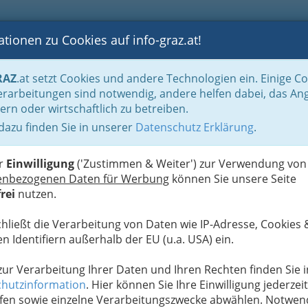
tionen zu Cookies auf info-graz.at!
B
F
G
B
GEN
LOGS
OTOS
ASTRONOMIE
RANCHEN
RAZ
.at setzt Cookies und andere Technologien ein. Einige C
b & Abenteuer
rarbeitungen sind notwendig, andere helfen dabei, das An
ern oder wirtschaftlich zu betreiben.
 dazu finden Sie in unserer
Datenschutz Erklärung
.
S
er
Einwilligung
('Zustimmen & Weiter') zur Verwendung von
enbezogenen Daten für Werbung
können Sie unsere Seite
rei
nutzen.
chließt die Verarbeitung von Daten wie IP-Adresse, Cookies 
n Identifiern außerhalb der EU (u.a. USA) ein.
 zur Verarbeitung Ihrer Daten und Ihren Rechten finden Sie i
hutzinformation
. Hier können Sie Ihre Einwilligung jederzeit
fen sowie einzelne Verarbeitungszwecke abwählen. Notwen