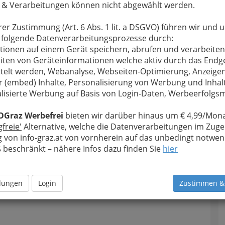
 & Verarbeitungen können nicht abgewählt werden.
rer Zustimmung (Art. 6 Abs. 1 lit. a DSGVO) führen wir und 
 folgende Datenverarbeitungsprozesse durch:
tionen auf einem Gerät speichern, abrufen und verarbeiten
iten von Geräteinformationen welche aktiv durch das Endg
telt werden, Webanalyse, Webseiten-Optimierung, Anzeige
r (embed) Inhalte, Personalisierung von Werbung und Inhal
lisierte Werbung auf Basis von Login-Daten, Werbeerfolg
OGraz Werbefrei
bieten wir darüber hinaus um € 4,99/Mona
gfreie'
Alternative, welche die Datenverarbeitungen im Zuge
 von info-graz.at von vornherein auf das unbedingt notwen
beschränkt – nähere Infos dazu finden Sie
hier
llungen
Login
Zustimmen &