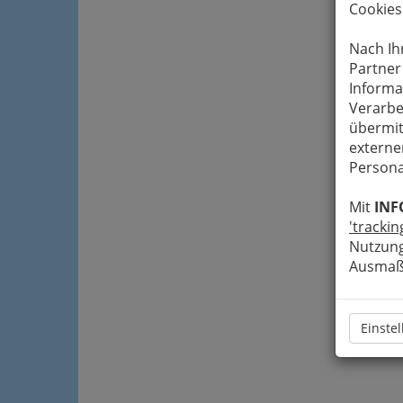
Cookies
Nach Ih
Partner
Informa
Verarbe
übermit
externe
Persona
Mit
INF
'trackin
Nutzung
Ausmaß 
Einste