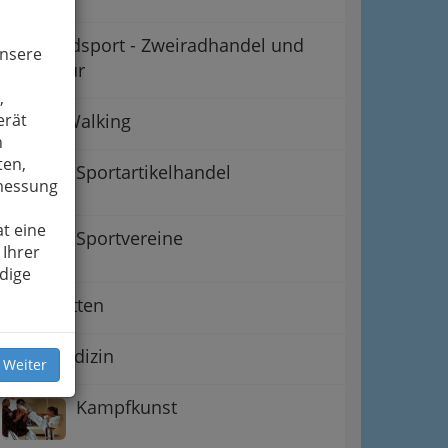
Motorradsport - Zweiradhandel und
unsere
Reparatur
,
Nordic Walking
erät
n
ten,
Sportartikelhandel
smessung
t eine
Sportvereine
 Ihrer
dige
Sportwetten
Sportmedizin
 Weiter
Kampfkunst