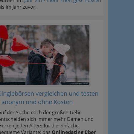
wurden im
Jahr 2017 mehr Ehen geschlossen
als im Jahr zuvor.
Singlebörsen vergleichen und testen
- anonym und ohne Kosten
Auf der Suche nach der großen Liebe
entscheiden sich immer mehr Damen und
Herren jeden Alters für die einfache,
bequeme Variante: das
Onlinedating über