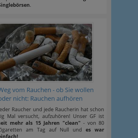
Singlebörsen
.
Weg vom Rauchen - ob Sie wollen
oder nicht: Rauchen aufhören
Jeder Raucher und jede Raucherin hat schon
zig Mal versucht, aufzuhören! Unser GF ist
seit mehr als 15 Jahren "clean"
- von 80
Zigaretten am Tag auf Null und
es war
einfach!