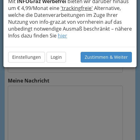
Mit
INFOGraz Werbefrei
bieten wir darüber hinaus
um € 4,99/Monat eine
'trackingfreie'
Alternative,
Mein Name
welche die Datenverarbeitungen im Zuge Ihrer
Nutzung von info-graz.at von vornherein auf das
unbedingt notwendige Ausmaß beschränkt – nähere
Meine Email Adresse
Infos dazu finden Sie
hier
Mein Betreff
Einstellungen
Login
Zustimmen & Weiter
Meine Nachricht