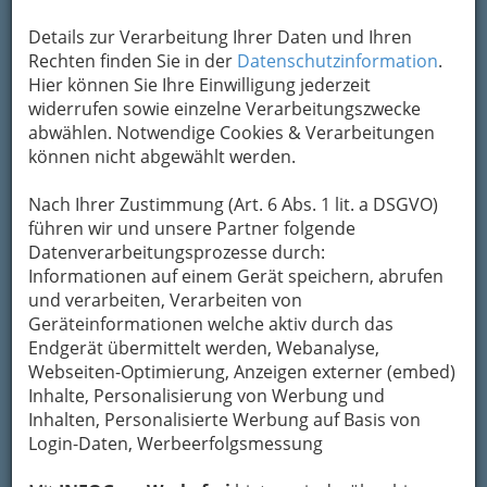
Hier wird eindrucksvoll die Arbeitswelt der
vergangenen Jahrhunderte spürbar.
Details zur Verarbeitung Ihrer Daten und Ihren
Informieren Sie sich auch über die
Rechten finden Sie in der
Datenschutzinformation
.
Kulturveranstaltungen wie Theater- und
Hier können Sie Ihre Einwilligung jederzeit
Kabarettaufführungen im Sensenwerk.
widerrufen sowie einzelne Verarbeitungszwecke
abwählen. Notwendige Cookies & Verarbeitungen
können nicht abgewählt werden.
Karte
Nach Ihrer Zustimmung (Art. 6 Abs. 1 lit. a DSGVO)
Adresse mit Google Maps anschauen
führen wir und unsere Partner folgende
Datenverarbeitungsprozesse durch:
Informationen auf einem Gerät speichern, abrufen
Kontaktaufnahme
und verarbeiten, Verarbeiten von
Geräteinformationen welche aktiv durch das
Um die Info-Graz Firmen
vor Spam-Mails zu
Endgerät übermittelt werden, Webanalyse,
bewahren
, verwenden wir an dieser Stelle zur
Webseiten-Optimierung, Anzeigen externer (embed)
Übermittlung Ihrer Nachricht ein sicheres
Inhalte, Personalisierung von Werbung und
Formular. Ihre Nachricht wird nach dem
Inhalten, Personalisierte Werbung auf Basis von
Absenden umgehend per Mail an das
Login-Daten, Werbeerfolgsmessung
Unternehmen Kulturverein Sensenwerk
Deutschfeistritz weitergeleitet.