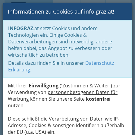
Toggle navi
Suche
Login
Menü
Informationen zu Cookies auf info-graz.at!
Home
Lifestyle
Kunst & Kultur
Adressen Museen
INFOGRAZ
.at setzt Cookies und andere
Technologien ein. Einige Cookies &
Kulturverein Sensenwerk
Nav
Datenverarbeitungen sind notwendig, andere
Deutschfeistritz
helfen dabei, das Angebot zu verbessern oder
wirtschaftlich zu betreiben.
Rudolf Klug Gasse 73, 8121 Deutschfeistritz
Details dazu finden Sie in unserer
Datenschutz
+43 3127 4220 - 0
Erklärung
.
+43 3127 4220 - 3
Mit Ihrer
Einwilligung
('Zustimmen & Weiter') zur
Verwendung von
personenbezogenen Daten für
Bewundern Sie die sechs funktionsfähige
Werbung
können Sie unsere Seite
kostenfrei
Wasserräder, die schwere Hämmer und
nutzen.
Maschinen antreiben. Die einstündige Führung
zeigt Ihnen wie der Schmied das glühende Eisen
Diese schließt die Verarbeitung von Daten wie IP-
mit den schweren Wasserrädern betriebenen
Adresse, Cookies & sonstigen Identifiern außerhalb
Hämmern bearbeitet und glühende Eisen formt.
der EU (u.a. USA) ein.