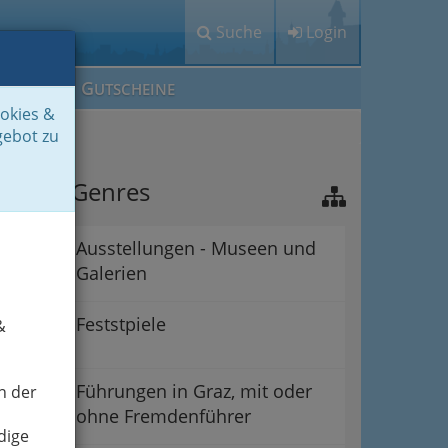
Suche
Login
M
G
EIN IG
UTSCHEINE
ookies &
gebot zu
nsere Genres
Ausstellungen - Museen und
Galerien
Feststpiele
&
Führungen in Graz, mit oder
n der
ohne Fremdenführer
dige