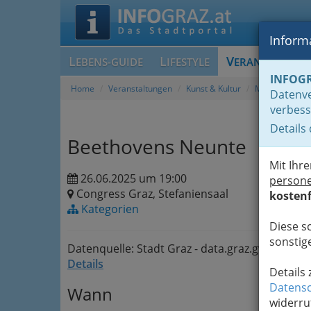
Informa
L
L
V
EBENS-GUIDE
IFESTYLE
ERANSTALTUN
INFOG
Home
Veranstaltungen
Kunst & Kultur
Musik, eher tra
Datenve
verbess
Details
Beethovens Neunte
Mit Ihr
26.06.2025 um 19:00
person
Congress Graz, Stefaniensaal
kostenf
Kategorien
Diese s
sonstige
Datenquelle: Stadt Graz - data.graz.gv.at
Details
Details
Datensc
Wann
widerru