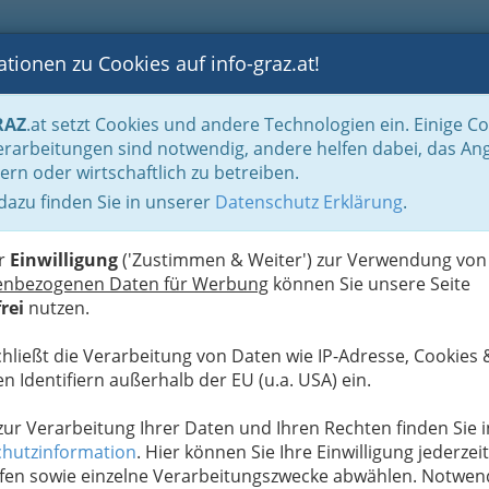
tionen zu Cookies auf info-graz.at!
B
F
G
B
GEN
LOGS
OTOS
ASTRONOMIE
RANCHEN
RAZ
.at setzt Cookies und andere Technologien ein. Einige C
ditionell oder klassisch
rarbeitungen sind notwendig, andere helfen dabei, das An
ern oder wirtschaftlich zu betreiben.
 dazu finden Sie in unserer
Datenschutz Erklärung
.
U
er
Einwilligung
('Zustimmen & Weiter') zur Verwendung von
enbezogenen Daten für Werbung
können Sie unsere Seite
rei
nutzen.
chließt die Verarbeitung von Daten wie IP-Adresse, Cookies 
n Identifiern außerhalb der EU (u.a. USA) ein.
 zur Verarbeitung Ihrer Daten und Ihren Rechten finden Sie i
hutzinformation
. Hier können Sie Ihre Einwilligung jederzeit
fen sowie einzelne Verarbeitungszwecke abwählen. Notwen