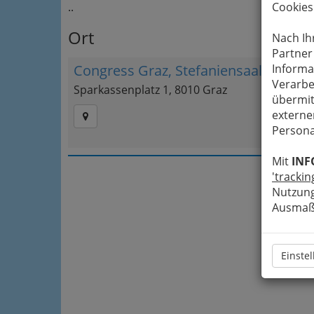
..
Cookies
Ort
Nach Ih
Partner
Congress Graz, Stefaniensaal
Informa
Verarbe
Sparkassenplatz 1, 8010 Graz
übermit
externe
Persona
Mit
INF
'trackin
Nutzung
Ausmaß 
Einste