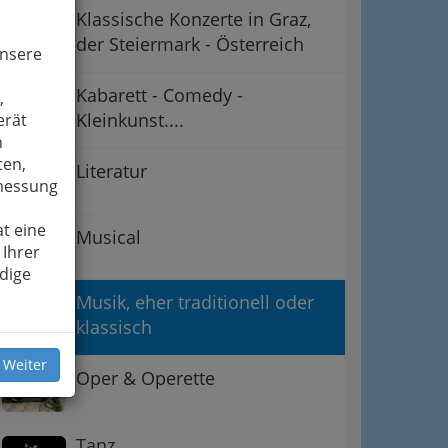
Klassische Konzerte in Graz,
der Steiermark - Österreich
unsere
Kabarett - Comedy -
,
Kleinkunst....
erät
n
ten,
Literatur
smessung
t eine
Musical
 Ihrer
dige
Musik, eher traditionell oder
klassisch
 Weiter
Oper & Operette
Tanz