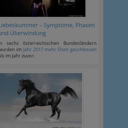
Liebeskummer – Symptome, Phasen
und Überwindung
In sechs österreichischen Bundesländern
wurden im
Jahr 2017 mehr Ehen geschlossen
als im Jahr zuvor.