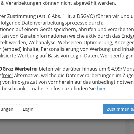
 & Verarbeitungen können nicht abgewählt werden.
rer Zustimmung (Art. 6 Abs. 1 lit. a DSGVO) führen wir und 
 folgende Datenverarbeitungsprozesse durch:
tionen auf einem Gerät speichern, abrufen und verarbeiten
iten von Geräteinformationen welche aktiv durch das Endg
telt werden, Webanalyse, Webseiten-Optimierung, Anzeige
r (embed) Inhalte, Personalisierung von Werbung und Inhal
lisierte Werbung auf Basis von Login-Daten, Werbeerfolg
OGraz Werbefrei
bieten wir darüber hinaus um € 4,99/Mona
gfreie'
Alternative, welche die Datenverarbeitungen im Zuge
 von info-graz.at von vornherein auf das unbedingt notwen
beschränkt – nähere Infos dazu finden Sie
hier
llungen
Login
Zustimmen &