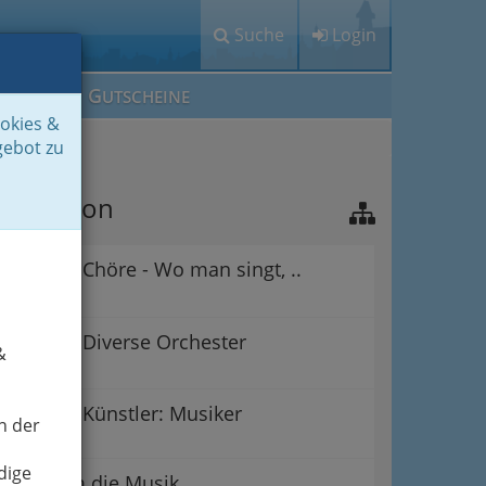
Suche
Login
M
G
EIN IG
UTSCHEINE
ookies &
gebot zu
avigation
Chöre - Wo man singt, ..
Diverse Orchester
&
Künstler: Musiker
n der
dige
Rund um die Musik