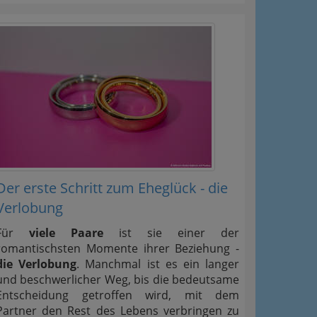
Der erste Schritt zum Eheglück - die
Verlobung
Für
viele Paare
ist sie einer der
romantischsten Momente ihrer Beziehung -
die Verlobung
. Manchmal ist es ein langer
und beschwerlicher Weg, bis die bedeutsame
Entscheidung getroffen wird, mit dem
Partner den Rest des Lebens verbringen zu