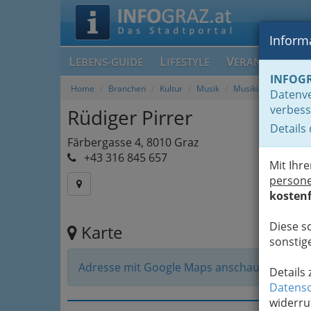
Informa
L
L
V
EBENS-GUIDE
IFESTYLE
ERANSTALTUN
INFOG
Home
Branchen
Kultur
Musik
Musikinstrumenteh
Datenve
verbess
Rüdiger Pirrer
Details
Färbergasse 4, 8010 Graz
+43 316 845 657
Mit Ihr
person
kostenf
Diese s
Karte
sonstige
Adresse mit Google Maps anschauen
Details
Datensc
widerru