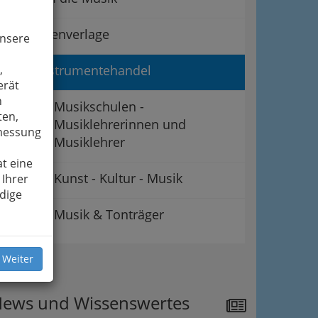
Musikalienverlage
unsere
,
Musikinstrumentehandel
erät
n
Musikschulen -
ten,
Musiklehrerinnen und
smessung
Musiklehrer
t eine
Vereine: Kunst - Kultur - Musik
 Ihrer
dige
Musik & Tonträger
 Weiter
ipps
ews und Wissenswertes