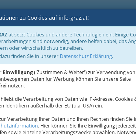
tionen zu Cookies auf info-graz.at!
B
F
G
B
GEN
LOGS
OTOS
ASTRONOMIE
RANCHEN
RAZ
.at setzt Cookies und andere Technologien ein. Einige C
andel
rarbeitungen sind notwendig, andere helfen dabei, das An
ern oder wirtschaftlich zu betreiben.
 dazu finden Sie in unserer
Datenschutz Erklärung
.
N
er
Einwilligung
('Zustimmen & Weiter') zur Verwendung von
enbezogenen Daten für Werbung
können Sie unsere Seite
rei
nutzen.
chließt die Verarbeitung von Daten wie IP-Adresse, Cookies 
n Identifiern außerhalb der EU (u.a. USA) ein.
 zur Verarbeitung Ihrer Daten und Ihren Rechten finden Sie i
hutzinformation
. Hier können Sie Ihre Einwilligung jederzeit
fen sowie einzelne Verarbeitungszwecke abwählen. Notwen