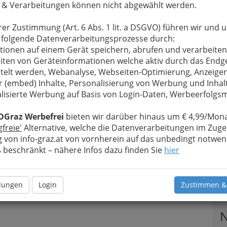
 & Verarbeitungen können nicht abgewählt werden.
rer Zustimmung (Art. 6 Abs. 1 lit. a DSGVO) führen wir und 
 folgende Datenverarbeitungsprozesse durch:
tionen auf einem Gerät speichern, abrufen und verarbeiten
iten von Geräteinformationen welche aktiv durch das Endg
telt werden, Webanalyse, Webseiten-Optimierung, Anzeige
r (embed) Inhalte, Personalisierung von Werbung und Inhal
lisierte Werbung auf Basis von Login-Daten, Werbeerfolg
OGraz Werbefrei
bieten wir darüber hinaus um € 4,99/Mona
gfreie'
Alternative, welche die Datenverarbeitungen im Zuge
 von info-graz.at von vornherein auf das unbedingt notwen
beschränkt – nähere Infos dazu finden Sie
hier
llungen
Login
Zustimmen &
T
N