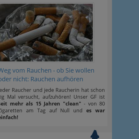
Weg vom Rauchen - ob Sie wollen
oder nicht: Rauchen aufhören
Jeder Raucher und jede Raucherin hat schon
zig Mal versucht, aufzuhören! Unser GF ist
seit mehr als 15 Jahren "clean"
- von 80
Zigaretten am Tag auf Null und
es war
einfach!