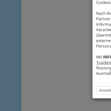
Cookies
Nach Ih
Partner
Informa
Verarbe
übermit
externe
Persona
Mit
INF
'trackin
Nutzung
Ausmaß 
Einste