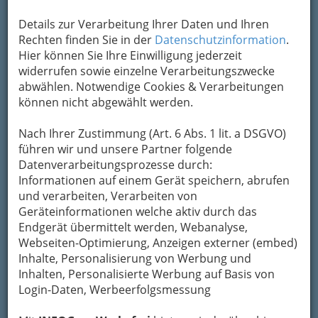
2
Neue Mittelschule Sankt Johann
Details zur Verarbeitung Ihrer Daten und Ihren
Mariatroster Straße 128, 8043 Graz
Rechten finden Sie in der
Datenschutzinformation
.
+43 316 872 6705
Hier können Sie Ihre Einwilligung jederzeit
+43 316 872 6706
widerrufen sowie einzelne Verarbeitungszwecke
abwählen. Notwendige Cookies & Verarbeitungen
E-Mail
Karte & Routenplaner
können nicht abgewählt werden.
Eintrag ändern
Kategorien
Nach Ihrer Zustimmung (Art. 6 Abs. 1 lit. a DSGVO)
führen wir und unsere Partner folgende
Datenverarbeitungsprozesse durch:
3
Neue Mittelschule der Grazer
Informationen auf einem Gerät speichern, abrufen
und verarbeiten, Verarbeiten von
Schulschwestern
Geräteinformationen welche aktiv durch das
Georgigasse 84, 8020 Graz
Endgerät übermittelt werden, Webanalyse,
+43 316 583 341 - 112
Webseiten-Optimierung, Anzeigen externer (embed)
Inhalte, Personalisierung von Werbung und
E-Mail
Karte & Routenplaner
Inhalten, Personalisierte Werbung auf Basis von
Eintrag ändern
Login-Daten, Werbeerfolgsmessung
Kategorien