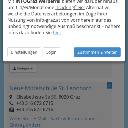
Mit
INFOGraz Werbefrei
bieten wir darüber hinaus
um € 4,99/Monat eine
'trackingfreie'
Alternative,
4
Neue Sportmittelschule Graz-
welche die Datenverarbeitungen im Zuge Ihrer
Nutzung von info-graz.at von vornherein auf das
Bruckner
unbedingt notwendige Ausmaß beschränkt – nähere
Brucknerstraße 49, 8010 Graz
Infos dazu finden Sie
hier
+43 316 872 6925
+43 316 872 6926
Webseite
E-Mail
Karte & Routenplaner
Einstellungen
Login
Zustimmen & Weiter
Eintrag ändern
Kategorien
5
Neue Mittelschule St. Leonhard
Elisabethstraße 56, 8020 Graz
+43 316 872 6715
+43 316 872 6716
Webseite
E-Mail
Karte & Routenplaner
Eintrag ändern