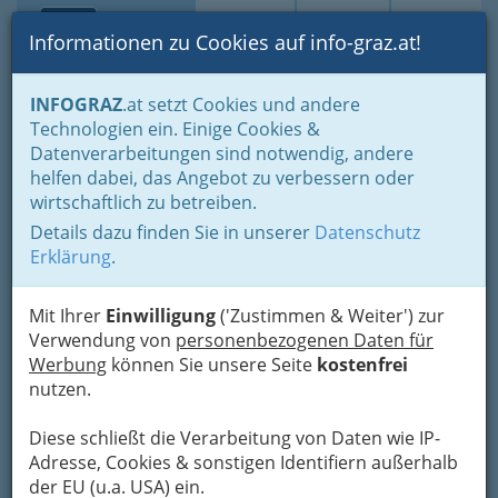
Toggle navi
Suche
Login
Menü
Informationen zu Cookies auf info-graz.at!
Home
Branchen
Bildung & Weiterbildung
Neue Mittelschule
INFOGRAZ
.at setzt Cookies und andere
Technologien ein. Einige Cookies &
Nav
Datenverarbeitungen sind notwendig, andere
Neue Mittelschulen in Graz
helfen dabei, das Angebot zu verbessern oder
und Umgebung
wirtschaftlich zu betreiben.
Details dazu finden Sie in unserer
Datenschutz
1
Erklärung
.
Neue Mittelschule Sankt Andrä
Kernstockgasse 1, 8020 Graz
Mit Ihrer
Einwilligung
('Zustimmen & Weiter') zur
+43 316 872 6905
Verwendung von
personenbezogenen Daten für
+43 316 872 6906
Werbung
können Sie unsere Seite
kostenfrei
Webseite
E-Mail
Karte & Routenplaner
nutzen.
Eintrag ändern
Diese schließt die Verarbeitung von Daten wie IP-
Kategorien
Adresse, Cookies & sonstigen Identifiern außerhalb
der EU (u.a. USA) ein.