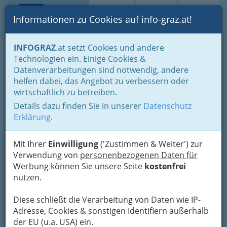
Toggle navi
Suche
Login
Menü
Informationen zu Cookies auf info-graz.at!
Home
Branchen
Bauen - der Weg zum eigenen Haus
INFOGRAZ
.at setzt Cookies und andere
Notfall - Hotlines
Technologien ein. Einige Cookies &
Datenverarbeitungen sind notwendig, andere
Nav
Notfall - Hotlines
helfen dabei, das Angebot zu verbessern oder
wirtschaftlich zu betreiben.
Details dazu finden Sie in unserer
Datenschutz
Hier haben wir allerhand
Hotlines für Notfälle
Erklärung
.
verschiedener Art zusammengetragen.
Mit Ihrer
Bezirksauswahl
Einwilligung
('Zustimmen & Weiter') zur
Verwendung von
personenbezogenen Daten für
Alle Bezirke
Werbung
können Sie unsere Seite
kostenfrei
nutzen.
1
Baby-Hotline: 67 81 41
Diese schließt die Verarbeitung von Daten wie IP-
+43 316 678 141
Adresse, Cookies & sonstigen Identifiern außerhalb
der EU (u.a. USA) ein.
Eintrag ändern