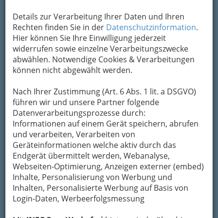
Kategorien
Details zur Verarbeitung Ihrer Daten und Ihren
Rechten finden Sie in der
Datenschutzinformation
.
Hier können Sie Ihre Einwilligung jederzeit
2
Hotline Anonyme Geburt
widerrufen sowie einzelne Verarbeitungszwecke
abwählen. Notwendige Cookies & Verarbeitungen
+43 800 838 383
können nicht abgewählt werden.
Eintrag ändern
Nach Ihrer Zustimmung (Art. 6 Abs. 1 lit. a DSGVO)
Kategorien
führen wir und unsere Partner folgende
Datenverarbeitungsprozesse durch:
Informationen auf einem Gerät speichern, abrufen
3
babyZAK – Kurzzeit und
und verarbeiten, Verarbeiten von
Notfallbetreuung für Kinder bis 12
Geräteinformationen welche aktiv durch das
Jahre
Endgerät übermittelt werden, Webanalyse,
Webseiten-Optimierung, Anzeigen externer (embed)
Kaiserfeldgasse 22 /1, 8010 Graz
Inhalte, Personalisierung von Werbung und
+43 316 825 512 - 33
Inhalten, Personalisierte Werbung auf Basis von
E-Mail
Karte & Routenplaner
Login-Daten, Werbeerfolgsmessung
Eintrag ändern
Familienpass