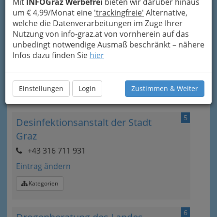
Mit
INFOGraz Werbefrei
bieten wir darüber hinaus
Kategorien
um € 4,99/Monat eine
'trackingfreie'
Alternative,
welche die Datenverarbeitungen im Zuge Ihrer
Nutzung von info-graz.at von vornherein auf das
4
Befrienders: 01 / 713 33 74
unbedingt notwendige Ausmaß beschränkt – nähere
Infos dazu finden Sie
hier
+43 1 713 33 74
Eintrag ändern
Einstellungen
Login
Zustimmen & Weiter
Kategorien
5
Desinfektionsanstalt der Stadt
Graz
+43 316 711 931
Eintrag ändern
Kategorien
6