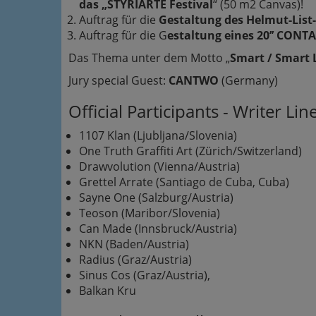
das „STYRIARTE Festival
“ (50 m2 Canvas)!
Auftrag für die
Gestaltung des Helmut-List-
Auftrag für die G
estaltung eines 20’’ CONT
Das Thema unter dem Motto „
Smart / Smart 
Jury special Guest:
CANTWO
(Germany)
Official Participants - Writer Lin
1107 Klan (Ljubljana/Slovenia)
One Truth Graffiti Art (Zürich/Switzerland)
Drawvolution (Vienna/Austria)
Grettel Arrate (Santiago de Cuba, Cuba)
Sayne One (Salzburg/Austria)
Teoson (Maribor/Slovenia)
Can Made (Innsbruck/Austria)
NKN (Baden/Austria)
Radius (Graz/Austria)
Sinus Cos (Graz/Austria),
Balkan Kru