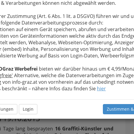
 & Verarbeitungen können nicht abgewählt werden.
rer Zustimmung (Art. 6 Abs. 1 lit. a DSGVO) führen wir und 
 folgende Datenverarbeitungsprozesse durch:
tionen auf einem Gerät speichern, abrufen und verarbeiten
iten von Geräteinformationen welche aktiv durch das Endg
telt werden, Webanalyse, Webseiten-Optimierung, Anzeige
r (embed) Inhalte, Personalisierung von Werbung und Inhal
lisierte Werbung auf Basis von Login-Daten, Werbeerfolg
 CONTEST in der Helmut-List-Halle am
OGraz Werbefrei
bieten wir darüber hinaus um € 4,99/Mona
.2013 - 001
gfreie'
Alternative, welche die Datenverarbeitungen im Zuge
rgrößern
 von info-graz.at von vornherein auf das unbedingt notwen
beschränkt – nähere Infos dazu finden Sie
hier
ash of the Elements GRAFFITI
NTEST in der Helmut-List-Halle
llungen
Login
Zustimmen &
 19.10.2013
i Tage lang besprayten
16 Graffiti-Künstler und