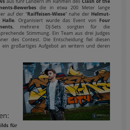
ws
aus fünf Ländern im Rahmen des
Clash of the
ments-Bewerbes
die in etwa 200 Meter lange
er auf der "
Raiffeisen-Wiese
" nahe der
Helmut-
t Halle
. Organisiert wurde das Event von
Four
ments
, mehrere DJ-Sets sorgten für die
sprechende Stimmung. Ein Team aus drei Judges
ner des Contest. Die Entscheidung fiel diesen
r ein großartiges Aufgebot an writern und deren
en:
lds für