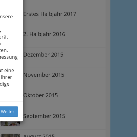
Erstes Halbjahr 2017
unsere
,
2. Halbjahr 2016
erät
n
ten,
Dezember 2015
smessung
t eine
November 2015
 Ihrer
dige
Oktober 2015
 Weiter
September 2015
August 2015