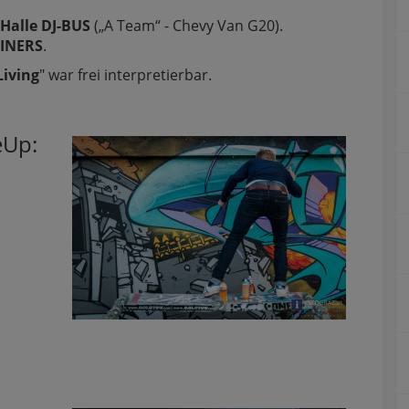
Halle DJ-BUS
(„A Team“ - Chevy Van G20).
AINERS
.
Living
" war frei interpretierbar.
eUp: