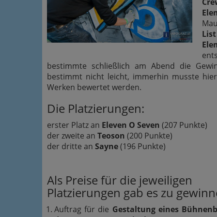
Cre
Ele
Mau
Lis
Ele
ent
bestimmte schließlich am Abend die Gewin
bestimmt nicht leicht, immerhin musste hie
Werken bewertet werden.
Die Platzierungen:
erster Platz an
Eleven O Seven
(207 Punkte)
der zweite an
Teoson
(200 Punkte)
der dritte an
Sayne
(196 Punkte)
Als Preise für die jeweiligen
Platzierungen gab es zu gewinn
Auftrag für die
Gestaltung eines Bühnenbi