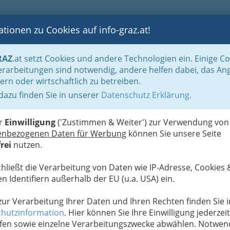
tionen zu Cookies auf info-graz.at!
B
F
G
B
GEN
LOGS
OTOS
ASTRONOMIE
RANCHEN
RAZ
.at setzt Cookies und andere Technologien ein. Einige C
albjahren gruppiert
Oktober 2013
rarbeitungen sind notwendig, andere helfen dabei, das An
ern oder wirtschaftlich zu betreiben.
Mehr 
 dazu finden Sie in unserer
Datenschutz Erklärung
.
G
Smart Living'
S
er
Einwilligung
('Zustimmen & Weiter') zur Verwendung von
enbezogenen Daten für Werbung
können Sie unsere Seite
Next
rei
nutzen.
chließt die Verarbeitung von Daten wie IP-Adresse, Cookies 
n Identifiern außerhalb der EU (u.a. USA) ein.
 zur Verarbeitung Ihrer Daten und Ihren Rechten finden Sie i
hutzinformation
. Hier können Sie Ihre Einwilligung jederzeit
fen sowie einzelne Verarbeitungszwecke abwählen. Notwen