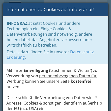
Toggle navi
Suche
Login
Menü
Informationen zu Cookies auf info-graz.at!
Home
Branchen
Gesundheit und Soziales
INFOGRAZ
.at setzt Cookies und andere
Medizin - Spezialgebiete & Alternatives
Osteopathie
Technologien ein. Einige Cookies &
Walter Krasser - Dipl.
Datenverarbeitungen sind notwendig, andere
Nav
helfen dabei, das Angebot zu verbessern oder
Osteopath
wirtschaftlich zu betreiben.
Details dazu finden Sie in unserer
Datenschutz
Davidgasse 4, 8010 Graz
Erklärung
.
+43 316 821 786
Mit Ihrer
Einwilligung
('Zustimmen & Weiter') zur
Verwendung von
personenbezogenen Daten für
Werbung
können Sie unsere Seite
kostenfrei
Karte
nutzen.
Adresse mit Google Maps anschauen
Diese schließt die Verarbeitung von Daten wie IP-
Adresse, Cookies & sonstigen Identifiern außerhalb
der EU (u.a. USA) ein.