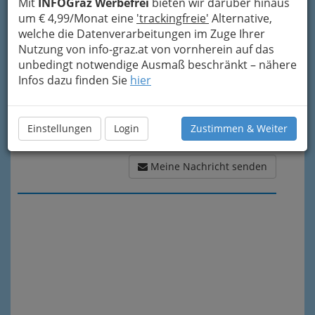
Meine Nachricht
Mit
INFOGraz Werbefrei
bieten wir darüber hinaus
um € 4,99/Monat eine
'trackingfreie'
Alternative,
welche die Datenverarbeitungen im Zuge Ihrer
Nutzung von info-graz.at von vornherein auf das
unbedingt notwendige Ausmaß beschränkt – nähere
Infos dazu finden Sie
hier
Einstellungen
Login
Zustimmen & Weiter
Meine Nachricht senden