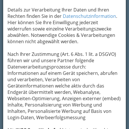
Kontaktaufnahme
Details zur Verarbeitung Ihrer Daten und Ihren
Rechten finden Sie in der
Datenschutzinformation
.
Um die Info-Graz Firmen
vor Spam-Mails zu
Hier können Sie Ihre Einwilligung jederzeit
bewahren
, verwenden wir an dieser Stelle zur
widerrufen sowie einzelne Verarbeitungszwecke
Übermittlung Ihrer Nachricht ein sicheres
abwählen. Notwendige Cookies & Verarbeitungen
Formular. Ihre Nachricht wird nach dem
können nicht abgewählt werden.
Absenden umgehend per Mail an das
Unternehmen Walter Krasser - Dipl. Osteopath
Nach Ihrer Zustimmung (Art. 6 Abs. 1 lit. a DSGVO)
weitergeleitet.
führen wir und unsere Partner folgende
Mein Name
Datenverarbeitungsprozesse durch:
Informationen auf einem Gerät speichern, abrufen
und verarbeiten, Verarbeiten von
Meine Email Adresse
Geräteinformationen welche aktiv durch das
Endgerät übermittelt werden, Webanalyse,
Webseiten-Optimierung, Anzeigen externer (embed)
Inhalte, Personalisierung von Werbung und
Mein Betreff
Inhalten, Personalisierte Werbung auf Basis von
Login-Daten, Werbeerfolgsmessung