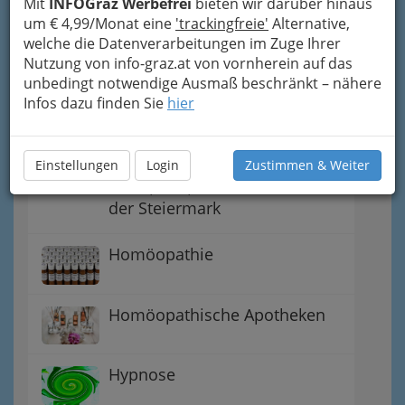
Mit
INFOGraz Werbefrei
bieten wir darüber hinaus
um € 4,99/Monat eine
'trackingfreie'
Alternative,
Alternativtherapie
welche die Datenverarbeitungen im Zuge Ihrer
Nutzung von info-graz.at von vornherein auf das
unbedingt notwendige Ausmaß beschränkt – nähere
Akupunktur und Varianten in
Infos dazu finden Sie
hier
der Schmerztherapie
Anthroposophische /
Einstellungen
Login
Zustimmen & Weiter
antroposophische Medizin in
der Steiermark
Homöopathie
Homöopathische Apotheken
Hypnose