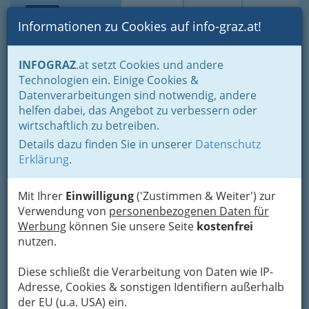
Toggle navi
Suche
Login
Menü
Informationen zu Cookies auf info-graz.at!
Home
Branchen
Gesundheit und Soziales
INFOGRAZ
.at setzt Cookies und andere
Medizin - Spezialgebiete & Alternatives
Osteopathie
Technologien ein. Einige Cookies &
Gudrun Rupp
Datenverarbeitungen sind notwendig, andere
Nav
helfen dabei, das Angebot zu verbessern oder
Rothwegasse 9, 8047 Graz
wirtschaftlich zu betreiben.
+43 316 303 559
Details dazu finden Sie in unserer
Datenschutz
+43 664 345 28 55
Erklärung
.
Mit Ihrer
Einwilligung
('Zustimmen & Weiter') zur
Verwendung von
personenbezogenen Daten für
Karte
Werbung
können Sie unsere Seite
kostenfrei
nutzen.
Adresse mit Google Maps anschauen
Diese schließt die Verarbeitung von Daten wie IP-
Adresse, Cookies & sonstigen Identifiern außerhalb
der EU (u.a. USA) ein.