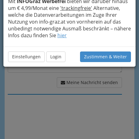
Mit
INFOGraz Werbefrei
bieten wir darüber hinaus
um € 4,99/Monat eine
'trackingfreie'
Alternative,
Meine Nachricht
welche die Datenverarbeitungen im Zuge Ihrer
Nutzung von info-graz.at von vornherein auf das
unbedingt notwendige Ausmaß beschränkt – nähere
Infos dazu finden Sie
hier
Einstellungen
Login
Zustimmen & Weiter
Meine Nachricht senden