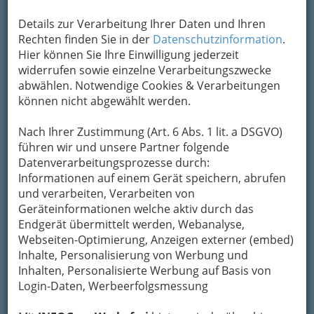
Karte anzeigen
Details zur Verarbeitung Ihrer Daten und Ihren
Kontaktaufnahme
Rechten finden Sie in der
Datenschutzinformation
.
Hier können Sie Ihre Einwilligung jederzeit
Um die Info-Graz Firmen
vor Spam-Mails zu
widerrufen sowie einzelne Verarbeitungszwecke
bewahren
, verwenden wir an dieser Stelle zur
abwählen. Notwendige Cookies & Verarbeitungen
Übermittlung Ihrer Nachricht ein sicheres
können nicht abgewählt werden.
Formular. Ihre Nachricht wird nach dem
Absenden umgehend per Mail an das
Nach Ihrer Zustimmung (Art. 6 Abs. 1 lit. a DSGVO)
Unternehmen Paarberatung - Paartherapie
führen wir und unsere Partner folgende
Karin & Harald Kölbl weitergeleitet.
Datenverarbeitungsprozesse durch:
Mein Name
Informationen auf einem Gerät speichern, abrufen
und verarbeiten, Verarbeiten von
Geräteinformationen welche aktiv durch das
Endgerät übermittelt werden, Webanalyse,
Meine Email Adresse
Webseiten-Optimierung, Anzeigen externer (embed)
Inhalte, Personalisierung von Werbung und
Inhalten, Personalisierte Werbung auf Basis von
Mein Betreff
Login-Daten, Werbeerfolgsmessung