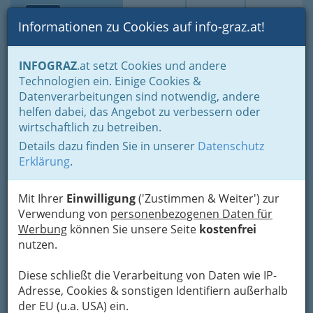
Toggle navi
Suche
Login
Menü
Informationen zu Cookies auf info-graz.at!
Home
Branchen
Dienstleistungen
INFOGRAZ
.at setzt Cookies und andere
Beratung - von Unternehmensberatung bis zur Lebensberatung
Technologien ein. Einige Cookies &
Paarberatung und Coaching
Datenverarbeitungen sind notwendig, andere
Paarberatung -
Nav
helfen dabei, das Angebot zu verbessern oder
wirtschaftlich zu betreiben.
Paartherapie Karin & Harald
Details dazu finden Sie in unserer
Datenschutz
Kölbl
Erklärung
.
Körösistraße 48 c 1. Stock, 8010 Graz
+43 699 1219 1608
Mit Ihrer
Einwilligung
('Zustimmen & Weiter') zur
+43 699 1209 6813
Verwendung von
personenbezogenen Daten für
Werbung
können Sie unsere Seite
kostenfrei
nutzen.
Diese schließt die Verarbeitung von Daten wie IP-
Karte
Adresse, Cookies & sonstigen Identifiern außerhalb
der EU (u.a. USA) ein.