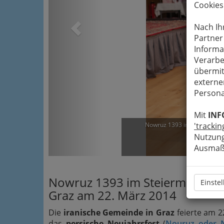
Cookies
Nach Ih
Partner
Informa
Verarbe
übermit
externe
Persona
Mit
INF
Nowruz 1393 im Steiermarks
'trackin
Nutzung
Ve
Ausmaß 
Nowruz 1393 im Steiermarksaa
Einste
Graz am 22. März 2014
Die
iranische Gemeinde in Graz
feierte am 2
das
persische Neujahrsfest
(
Nouruz oder 