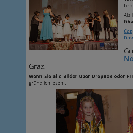
Fir
Als
Gha
Cop
Dow
Gr
No
Graz.
Wenn Sie alle Bilder über DropBox oder FT
gründlich lesen).