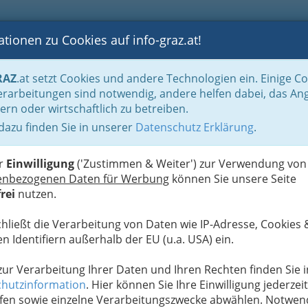
tionen zu Cookies auf info-graz.at!
B
F
G
B
GEN
LOGS
OTOS
ASTRONOMIE
RANCHEN
RAZ
.at setzt Cookies und andere Technologien ein. Einige C
albjahren gruppiert
März 2014
rarbeitungen sind notwendig, andere helfen dabei, das An
ern oder wirtschaftlich zu betreiben.
 dazu finden Sie in unserer
Datenschutz Erklärung
.
G
ksaal Graz
S
er
Einwilligung
('Zustimmen & Weiter') zur Verwendung von
enbezogenen Daten für Werbung
können Sie unsere Seite
Next
rei
nutzen.
chließt die Verarbeitung von Daten wie IP-Adresse, Cookies 
n Identifiern außerhalb der EU (u.a. USA) ein.
 zur Verarbeitung Ihrer Daten und Ihren Rechten finden Sie i
hutzinformation
. Hier können Sie Ihre Einwilligung jederzeit
fen sowie einzelne Verarbeitungszwecke abwählen. Notwen