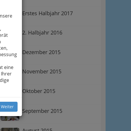
Erstes Halbjahr 2017
unsere
,
2. Halbjahr 2016
erät
n
ten,
Dezember 2015
smessung
t eine
November 2015
 Ihrer
dige
Oktober 2015
 Weiter
September 2015
August 2015