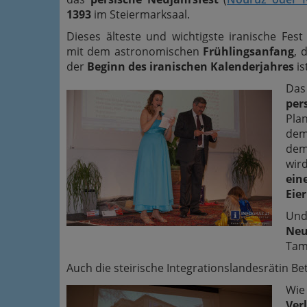
1393
im Steiermarksaal.
Dieses älteste und wichtigste iranische Fest
mit dem astronomischen
Frühlingsanfang
, 
der
Beginn des iranischen Kalenderjahres
is
Das
per
Pla
dem
dem
wir
ein
Eie
Un
Neu
Tam
Auch die steirische Integrationslandesrätin Be
Wie
Ver