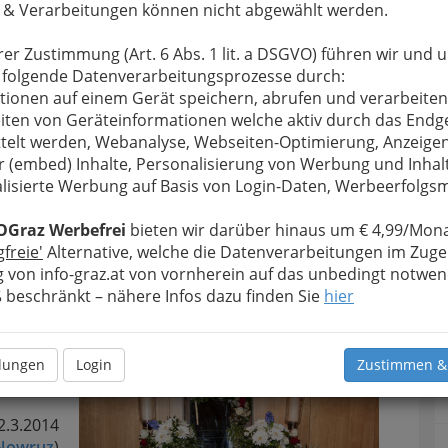
 & Verarbeitungen können nicht abgewählt werden.
rer Zustimmung (Art. 6 Abs. 1 lit. a DSGVO) führen wir und 
 folgende Datenverarbeitungsprozesse durch:
tionen auf einem Gerät speichern, abrufen und verarbeiten
iten von Geräteinformationen welche aktiv durch das Endg
telt werden, Webanalyse, Webseiten-Optimierung, Anzeige
r (embed) Inhalte, Personalisierung von Werbung und Inhal
lisierte Werbung auf Basis von Login-Daten, Werbeerfolg
OGraz Werbefrei
bieten wir darüber hinaus um € 4,99/Mona
aal Graz am 22. März 2014 - 001
gfreie'
Alternative, welche die Datenverarbeitungen im Zuge
 von info-graz.at von vornherein auf das unbedingt notwen
rgrößern
beschränkt – nähere Infos dazu finden Sie
hier
l
llungen
Login
Zustimmen &
2.3.2014
Nowruz
)