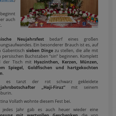
 beginnt
der auch
t.
sische Neujahrsfest
bedarf eines großen
nungsaufwandes. Ein besonderer Brauch ist es, auf
 Gabentisch
sieben Dinge
zu stellen, die alle mit
 persischen Buchstaben “sin” beginnen. Komplett
d der Tisch mit
Hyazinthen, Kerzen, Münzen,
em Spiegel, Goldfischen und hartgekochten
rn
.
d es tanzt der rot schwarz gekleidete
jahrsbotschafter „Haji-Firuz“
mit seinem
burin.
ttina Vollath wohnte diesem Fest bei.
 jedes Jahr gab es auch heuer wieder eine
losung mit wertvollen Geschenken
die von