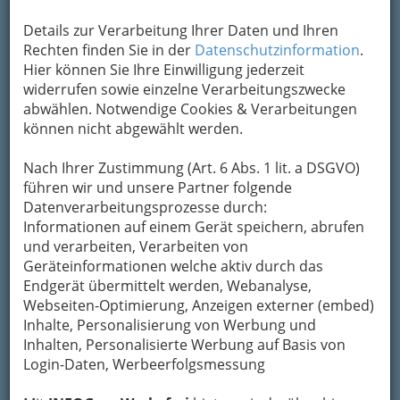
Details zur Verarbeitung Ihrer Daten und Ihren
Kontaktaufnahme
Rechten finden Sie in der
Datenschutzinformation
.
Um die Info-Graz Firmen
vor Spam-Mails zu
Hier können Sie Ihre Einwilligung jederzeit
bewahren
, verwenden wir an dieser Stelle zur
widerrufen sowie einzelne Verarbeitungszwecke
Übermittlung Ihrer Nachricht ein sicheres
abwählen. Notwendige Cookies & Verarbeitungen
Formular. Ihre Nachricht wird nach dem
können nicht abgewählt werden.
Absenden umgehend per Mail an das
Unternehmen academia flamenca las hermanas
Nach Ihrer Zustimmung (Art. 6 Abs. 1 lit. a DSGVO)
- Studio für Flamenco, spanischen Tanz, Ballett
führen wir und unsere Partner folgende
und Bodywork weitergeleitet.
Datenverarbeitungsprozesse durch:
Informationen auf einem Gerät speichern, abrufen
Mein Name
und verarbeiten, Verarbeiten von
Geräteinformationen welche aktiv durch das
Endgerät übermittelt werden, Webanalyse,
Meine Email Adresse
Webseiten-Optimierung, Anzeigen externer (embed)
Inhalte, Personalisierung von Werbung und
Inhalten, Personalisierte Werbung auf Basis von
Login-Daten, Werbeerfolgsmessung
Mein Betreff