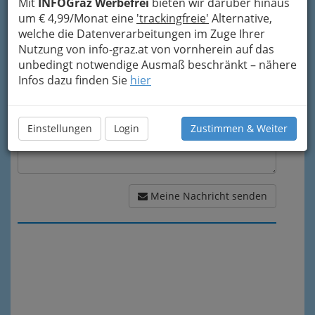
Mit
INFOGraz Werbefrei
bieten wir darüber hinaus
um € 4,99/Monat eine
'trackingfreie'
Alternative,
Meine Nachricht
welche die Datenverarbeitungen im Zuge Ihrer
Nutzung von info-graz.at von vornherein auf das
unbedingt notwendige Ausmaß beschränkt – nähere
Infos dazu finden Sie
hier
Einstellungen
Login
Zustimmen & Weiter
Meine Nachricht senden