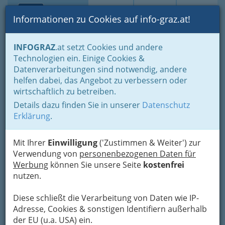
Toggle navi
Suche
Login
Menü
Informationen zu Cookies auf info-graz.at!
Home
Lebens-Guide
Gesundheit & Sport
INFOGRAZ
.at setzt Cookies und andere
Gesundes Bewegen
Pilates in Graz und Graz Umgebung
Technologien ein. Einige Cookies &
academia flamenca las
Datenverarbeitungen sind notwendig, andere
Nav
helfen dabei, das Angebot zu verbessern oder
hermanas - Studio für
wirtschaftlich zu betreiben.
Flamenco, spanischen Tanz,
Details dazu finden Sie in unserer
Datenschutz
Ballett und Bodywork
Erklärung
.
Maria-Pachleitnerstraße 49, 8053 Graz
Mit Ihrer
Einwilligung
('Zustimmen & Weiter') zur
+43 650 820 7430
Verwendung von
personenbezogenen Daten für
Werbung
können Sie unsere Seite
kostenfrei
nutzen.
Diese schließt die Verarbeitung von Daten wie IP-
Karte
Adresse, Cookies & sonstigen Identifiern außerhalb
der EU (u.a. USA) ein.
Karte anzeigen