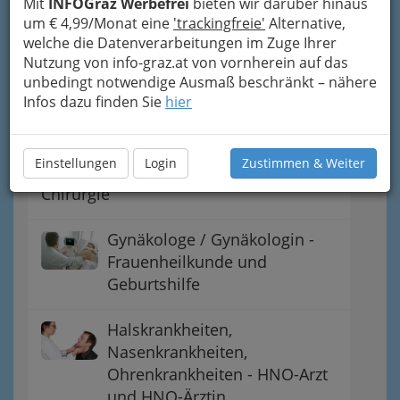
Mit
INFOGraz Werbefrei
bieten wir darüber hinaus
Anästhesiologie u. Intensivmedizin
um € 4,99/Monat eine
'trackingfreie'
Alternative,
welche die Datenverarbeitungen im Zuge Ihrer
Augenarzt / Augenärztin:
Nutzung von info-graz.at von vornherein auf das
Augenheilkunde, Optometrie
unbedingt notwendige Ausmaß beschränkt – nähere
Infos dazu finden Sie
hier
Zahn-, Mund- &
Kieferheilkunde
Einstellungen
Login
Zustimmen & Weiter
Chirurgie
Gynäkologe / Gynäkologin -
Frauenheilkunde und
Geburtshilfe
Halskrankheiten,
Nasenkrankheiten,
Ohrenkrankheiten - HNO-Arzt
und HNO-Ärztin