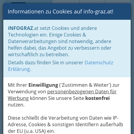
Toggle navi
Suche
Login
Menü
Informationen zu Cookies auf info-graz.at!
Home
Branchen
Gesundheit und Soziales
INFOGRAZ
.at setzt Cookies und andere
Fachärzte und Fachärztinnen
Radiologie
Technologien ein. Einige Cookies &
a.o.Univ.Prof. Dr. Günther
Datenverarbeitungen sind notwendig, andere
helfen dabei, das Angebot zu verbessern oder
Erich Klein
wirtschaftlich zu betreiben.
Details dazu finden Sie in unserer
Datenschutz
Harrachgasse 30, 8010 Graz
Erklärung
.
+43 664 443 47 66
Mit Ihrer
Einwilligung
('Zustimmen & Weiter') zur
Verwendung von
personenbezogenen Daten für
Werbung
können Sie unsere Seite
kostenfrei
Karte
nutzen.
Adresse mit Google Maps anschauen
Diese schließt die Verarbeitung von Daten wie IP-
Adresse, Cookies & sonstigen Identifiern außerhalb
der EU (u.a. USA) ein.