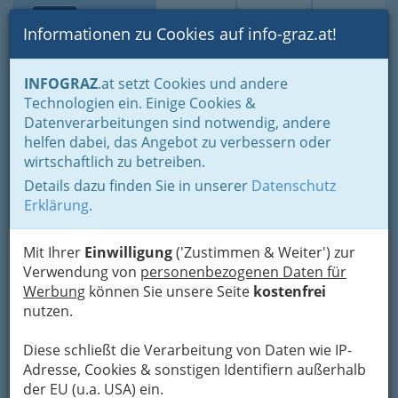
Toggle navi
Suche
Login
Menü
Informationen zu Cookies auf info-graz.at!
Home
Branchen
Gesundheit und Soziales
INFOGRAZ
.at setzt Cookies und andere
Fachärzte und Fachärztinnen
Radiologie
Technologien ein. Einige Cookies &
Univ.Prof. Dr. Gerhard
Datenverarbeitungen sind notwendig, andere
helfen dabei, das Angebot zu verbessern oder
Ranner - Facharzt für
wirtschaftlich zu betreiben.
Radiologie
Details dazu finden Sie in unserer
Datenschutz
Erklärung
.
Kreuzgasse 35, 8010 Graz
+43 316 322 580 14
Mit Ihrer
Einwilligung
('Zustimmen & Weiter') zur
+43 316 322 580
Verwendung von
personenbezogenen Daten für
Werbung
können Sie unsere Seite
kostenfrei
nutzen.
Karte
Diese schließt die Verarbeitung von Daten wie IP-
Adresse, Cookies & sonstigen Identifiern außerhalb
Karte anzeigen
der EU (u.a. USA) ein.