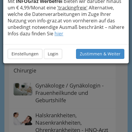
Mit
INFOGraz Werbefrei
bieten wir darüber hinaus
um € 4,99/Monat eine
'trackingfreie'
Alternative,
Anästhesiologie u. Intensivmedizin
welche die Datenverarbeitungen im Zuge Ihrer
Nutzung von info-graz.at von vornherein auf das
Augenarzt / Augenärztin:
unbedingt notwendige Ausmaß beschränkt – nähere
Augenheilkunde, Optometrie
Infos dazu finden Sie
hier
Zahn-, Mund- &
Einstellungen
Login
Zustimmen & Weiter
Kieferheilkunde
Chirurgie
Gynäkologe / Gynäkologin -
Frauenheilkunde und
Geburtshilfe
Halskrankheiten,
Nasenkrankheiten,
Ohrenkrankheiten - HNO-Arzt